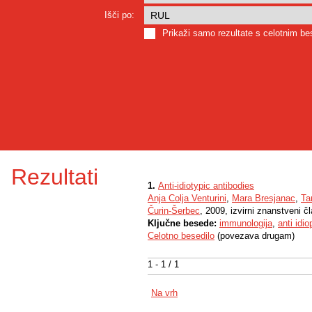
Išči po:
Prikaži samo rezultate s celotnim b
Rezultati
1.
Anti-idiotypic antibodies
Anja Colja Venturini
,
Mara Bresjanac
,
Ta
Čurin-Šerbec
, 2009, izvirni znanstveni č
Ključne besede:
immunologija
,
anti idi
Celotno besedilo
(povezava drugam)
1 - 1 / 1
Na vrh