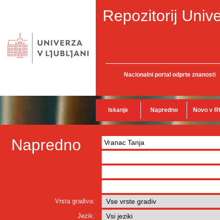
Repozitorij Unive
Nacionalni portal odprte znanosti
Iskanje
Napredno
Novo v R
Napredno
Vrsta gradiva:
Jezik: