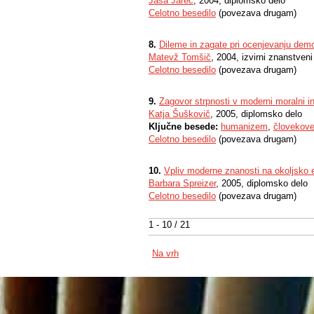
Jaša Jarec
, 2004, diplomsko delo
Celotno besedilo
(povezava drugam)
8.
Dileme in zagate pri ocenjevanju demo
Matevž Tomšič
, 2004, izvirni znanstven
Celotno besedilo
(povezava drugam)
9.
Zagovor strpnosti v moderni moralni in po
Katja Šuškovič
, 2005, diplomsko delo
Ključne besede:
humanizem
,
človekove
Celotno besedilo
(povezava drugam)
10.
Vpliv moderne znanosti na okoljsko 
Barbara Spreizer
, 2005, diplomsko delo
Celotno besedilo
(povezava drugam)
1 - 10 / 21
Na vrh