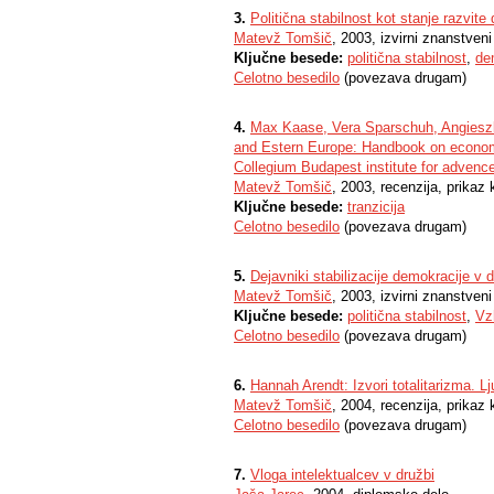
3.
Politična stabilnost kot stanje razvite
Matevž Tomšič
, 2003, izvirni znanstven
Ključne besede:
politična stabilnost
,
de
Celotno besedilo
(povezava drugam)
4.
Max Kaase, Vera Sparschuh, Angieszka
and Estern Europe: Handbook on economi
Collegium Budapest institute for advence
Matevž Tomšič
, 2003, recenzija, prikaz k
Ključne besede:
tranzicija
Celotno besedilo
(povezava drugam)
5.
Dejavniki stabilizacije demokracije v
Matevž Tomšič
, 2003, izvirni znanstven
Ključne besede:
politična stabilnost
,
Vz
Celotno besedilo
(povezava drugam)
6.
Hannah Arendt: Izvori totalitarizma. L
Matevž Tomšič
, 2004, recenzija, prikaz k
Celotno besedilo
(povezava drugam)
7.
Vloga intelektualcev v družbi