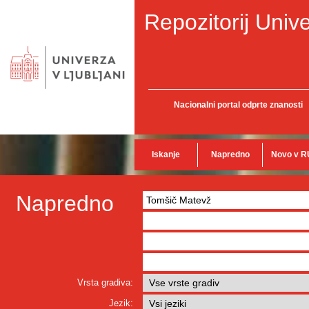
Repozitorij Unive
Nacionalni portal odprte znanosti
Iskanje
Napredno
Novo v R
Napredno
Vrsta gradiva:
Jezik: