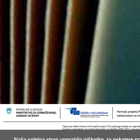
Operacijo delno financira Evropska unija iz Evropskega sklada za regional
krepitve regionalnih razvojnih potencialov za obdobje 2007-2013, razvojne
Naša spletna stran uporablja piškotke, za nekatere po