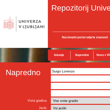
Repozitorij Unive
Nacionalni portal odprte znanosti
Iskanje
Napredno
Novo v R
Napredno
Vrsta gradiva:
Jezik: