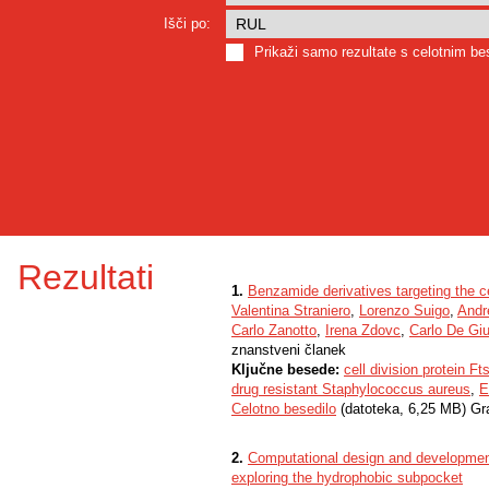
Išči po:
Prikaži samo rezultate s celotnim b
Rezultati
1.
Benzamide derivatives targeting the ce
Valentina Straniero
,
Lorenzo Suigo
,
Andr
Carlo Zanotto
,
Irena Zdovc
,
Carlo De Gi
znanstveni članek
Ključne besede:
cell division protein Ft
drug resistant Staphylococcus aureus
,
E
Celotno besedilo
(datoteka, 6,25 MB) Gr
2.
Computational design and development
exploring the hydrophobic subpocket