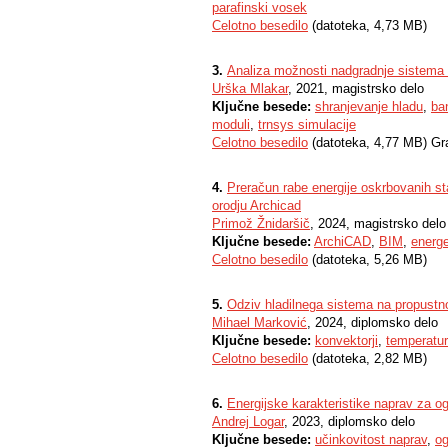
parafinski vosek
Celotno besedilo
(datoteka, 4,73 MB)
3.
Analiza možnosti nadgradnje sistema s
Urška Mlakar
, 2021, magistrsko delo
Ključne besede:
shranjevanje hladu
,
ba
moduli
,
trnsys simulacije
Celotno besedilo
(datoteka, 4,77 MB) Gr
4.
Preračun rabe energije oskrbovanih s
orodju Archicad
Primož Žnidaršič
, 2024, magistrsko delo
Ključne besede:
ArchiCAD
,
BIM
,
energe
Celotno besedilo
(datoteka, 5,26 MB)
5.
Odziv hladilnega sistema na propustno
Mihael Marković
, 2024, diplomsko delo
Ključne besede:
konvektorji
,
temperatur
Celotno besedilo
(datoteka, 2,82 MB)
6.
Energijske karakteristike naprav za og
Andrej Logar
, 2023, diplomsko delo
Ključne besede:
učinkovitost naprav
,
og