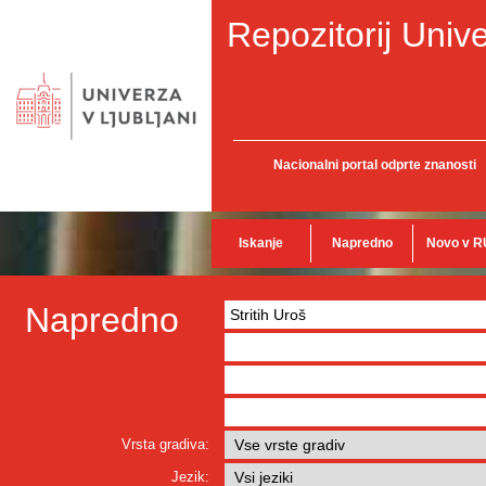
Repozitorij Unive
Nacionalni portal odprte znanosti
Iskanje
Napredno
Novo v R
Napredno
Vrsta gradiva:
Jezik: