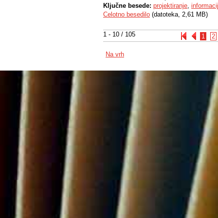
Ključne besede:
projektiranje
,
informaci
Celotno besedilo
(datoteka, 2,61 MB)
1 - 10 / 105
1
2
Na vrh