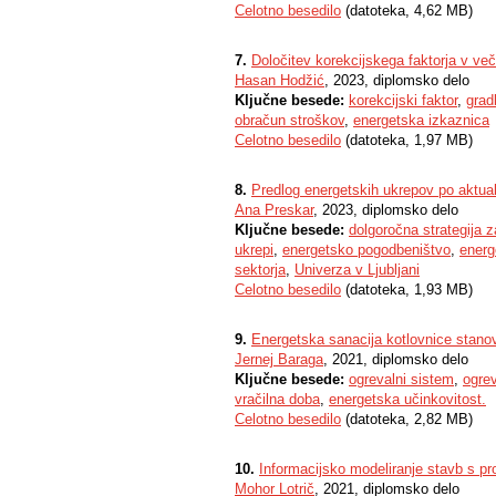
Celotno besedilo
(datoteka, 4,62 MB)
7.
Določitev korekcijskega faktorja v ve
Hasan Hodžić
, 2023, diplomsko delo
Ključne besede:
korekcijski faktor
,
grad
obračun stroškov
,
energetska izkaznica
Celotno besedilo
(datoteka, 1,97 MB)
8.
Predlog energetskih ukrepov po aktual
Ana Preskar
, 2023, diplomsko delo
Ključne besede:
dolgoročna strategija 
ukrepi
,
energetsko pogodbeništvo
,
energ
sektorja
,
Univerza v Ljubljani
Celotno besedilo
(datoteka, 1,93 MB)
9.
Energetska sanacija kotlovnice stano
Jernej Baraga
, 2021, diplomsko delo
Ključne besede:
ogrevalni sistem
,
ogre
vračilna doba
,
energetska učinkovitost.
Celotno besedilo
(datoteka, 2,82 MB)
10.
Informacijsko modeliranje stavb s 
Mohor Lotrič
, 2021, diplomsko delo