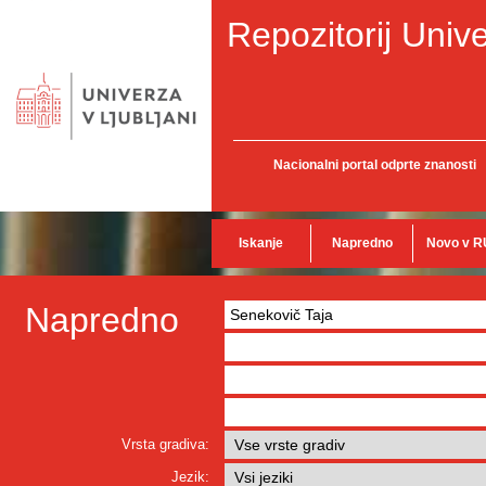
Repozitorij Unive
Nacionalni portal odprte znanosti
Iskanje
Napredno
Novo v R
Napredno
Vrsta gradiva:
Jezik: