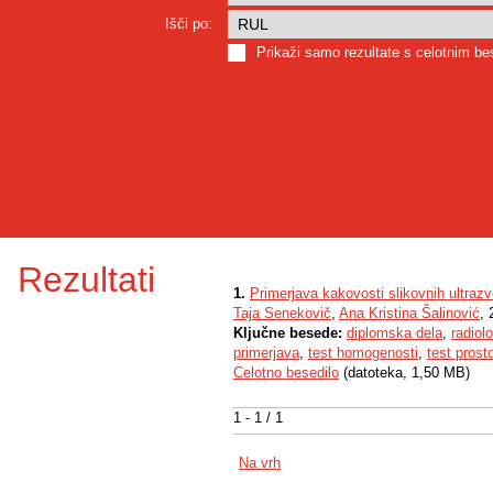
Išči po:
Prikaži samo rezultate s celotnim b
Rezultati
1.
Primerjava kakovosti slikovnih ultraz
Taja Senekovič
,
Ana Kristina Šalinović
, 
Ključne besede:
diplomska dela
,
radiol
primerjava
,
test homogenosti
,
test prosto
Celotno besedilo
(datoteka, 1,50 MB)
1 - 1 / 1
Na vrh