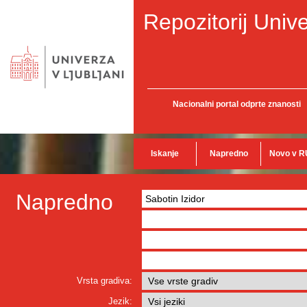
Repozitorij Unive
Nacionalni portal odprte znanosti
Iskanje
Napredno
Novo v R
Napredno
Vrsta gradiva:
Jezik: