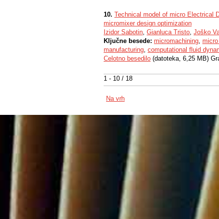
10.
Technical model of micro Electrical 
micromixer design optimization
Izidor Sabotin
,
Gianluca Tristo
,
Joško Va
Ključne besede:
micromachining
,
micro
manufacturing
,
computational fluid dyna
Celotno besedilo
(datoteka, 6,25 MB) Gr
1 - 10 / 18
Na vrh