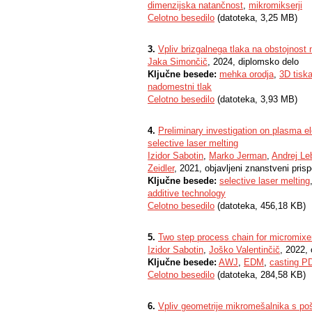
dimenzijska natančnost
,
mikromikserji
Celotno besedilo
(datoteka, 3,25 MB)
3.
Vpliv brizgalnega tlaka na obstojnos
Jaka Simončič
, 2024, diplomsko delo
Ključne besede:
mehka orodja
,
3D tisk
nadomestni tlak
Celotno besedilo
(datoteka, 3,93 MB)
4.
Preliminary investigation on plasma el
selective laser melting
Izidor Sabotin
,
Marko Jerman
,
Andrej Le
Zeidler
, 2021, objavljeni znanstveni pris
Ključne besede:
selective laser melting
additive technology
Celotno besedilo
(datoteka, 456,18 KB)
5.
Two step process chain for micromixer
Izidor Sabotin
,
Joško Valentinčič
, 2022,
Ključne besede:
AWJ
,
EDM
,
casting 
Celotno besedilo
(datoteka, 284,58 KB)
6.
Vpliv geometrije mikromešalnika s poš