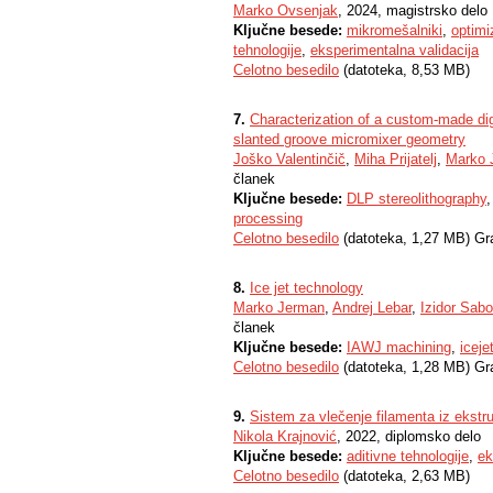
Marko Ovsenjak
, 2024, magistrsko delo
Ključne besede:
mikromešalniki
,
optimi
tehnologije
,
eksperimentalna validacija
Celotno besedilo
(datoteka, 8,53 MB)
7.
Characterization of a custom-made digi
slanted groove micromixer geometry
Joško Valentinčič
,
Miha Prijatelj
,
Marko 
članek
Ključne besede:
DLP stereolithography
processing
Celotno besedilo
(datoteka, 1,27 MB) Gr
8.
Ice jet technology
Marko Jerman
,
Andrej Lebar
,
Izidor Sabo
članek
Ključne besede:
IAWJ machining
,
iceje
Celotno besedilo
(datoteka, 1,28 MB) Gr
9.
Sistem za vlečenje filamenta iz ekstru
Nikola Krajnović
, 2022, diplomsko delo
Ključne besede:
aditivne tehnologije
,
ek
Celotno besedilo
(datoteka, 2,63 MB)