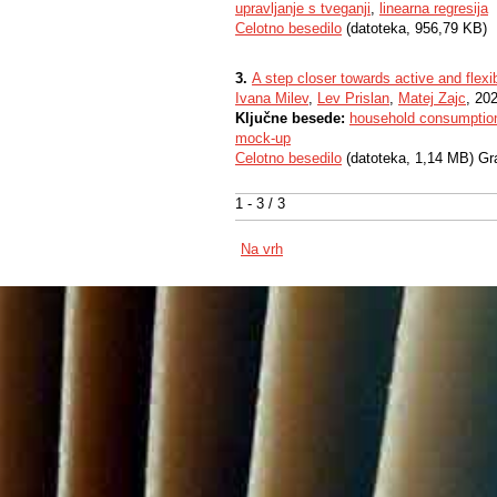
upravljanje s tveganji
,
linearna regresija
Celotno besedilo
(datoteka, 956,79 KB)
3.
A step closer towards active and flex
Ivana Milev
,
Lev Prislan
,
Matej Zajc
, 20
Ključne besede:
household consumptio
mock-up
Celotno besedilo
(datoteka, 1,14 MB) Gr
1 - 3 / 3
Na vrh