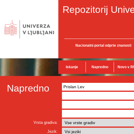
Repozitorij Unive
Nacionalni portal odprte znanosti
Iskanje
Napredno
Novo v R
Napredno
Vrsta gradiva:
Jezik: