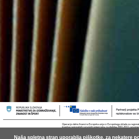
Operacijo delno financira Evropska unija iz Evropskega sklada za regional
krepitve regionalnih razvojnih potencialov za obdobje 2007-2013, razvojne
Naša spletna stran uporablja piškotke, za nekatere po