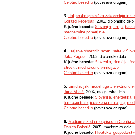
Celotno besedilo
(povezava drugam)
3.
Italijanska igralniška zakonodaja in s
Gorazd Reberšak
, 2002, diplomsko delo
Ključne besede:
Slovenija
,
Italija
,
turiz
mednarodne primerjave
Celotno besedilo
(povezava drugam)
4.
Urejanje obveznih rezerv nafte v Sloveni
Jaka Zagode
, 2003, diplomsko delo
Ključne besede:
Slovenija
,
Nemčija
,
Avs
stroški
,
mednarodne primerjave
Celotno besedilo
(povezava drugam)
5.
Simulacijski model trga z električno en
Jana Miklič
, 2004, magistrsko delo
Ključne besede:
Slovenija
,
energetika
,
termocentrale
,
jedrske centrale
,
trg
,
mode
Celotno besedilo
(povezava drugam)
6.
Medium sized enterprises in Croatia an
Danica Bakotić
, 2005, magistrsko delo
Ključne besede:
Hrvatska
,
gospodarstv