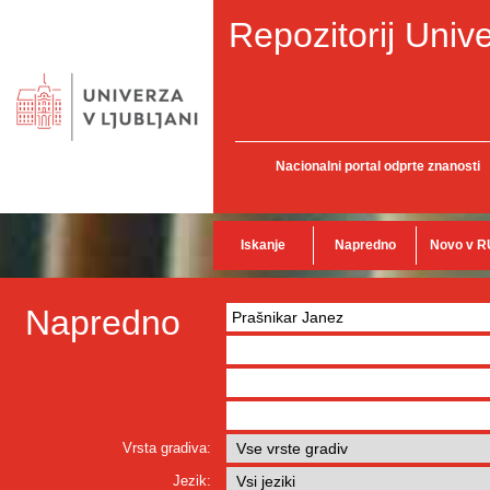
Repozitorij Unive
Nacionalni portal odprte znanosti
Iskanje
Napredno
Novo v R
Napredno
Vrsta gradiva:
Jezik: