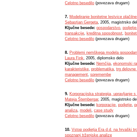
Celotno besedilo
(povezava drugam)
7.
Modeliranje bonitetne lestvice plačilne
Sebastjan Gergeta
, 2005, magistrsko de
Ključne besede:
gospodarstvo
,
podjetje
transakcije
,
kreditna sposobnost
,
bonite
Celotno besedilo
(povezava drugam)
8.
Problemi nemškega modela gospodars
Laura Fink
, 2005, diplomsko delo
Ključne besede:
Nemčija
,
ekonomski ra
karakteristike
,
problematika
,
trg delovne 
management
,
spremembe
Celotno besedilo
(povezava drugam)
9.
Korporacijska strategija, upravljanje s
Mateja Štembergar
, 2005, magistrsko de
Ključne besede:
korporacije
,
podjetje
,
p
analiza
,
modeli
,
case study
Celotno besedilo
(povezava drugam)
10.
Vstop podjetja Era d.d. na hrvaški tr
spoznanj trženjske analize