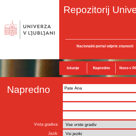
Repozitorij Unive
Nacionalni portal odprte znanosti
Iskanje
Napredno
Novo v R
Napredno
Vrsta gradiva:
Jezik: