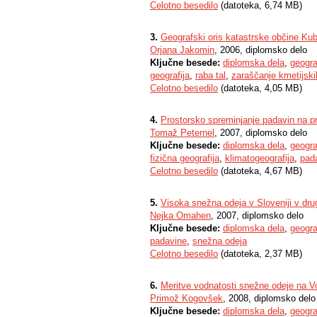
Celotno besedilo
(datoteka, 6,74 MB)
3.
Geografski oris katastrske občine Ku
Orjana Jakomin
, 2006, diplomsko delo
Ključne besede:
diplomska dela
,
geogra
geografija
,
raba tal
,
zaraščanje kmetijski
Celotno besedilo
(datoteka, 4,05 MB)
4.
Prostorsko spreminjanje padavin na pr
Tomaž Peternel
, 2007, diplomsko delo
Ključne besede:
diplomska dela
,
geogra
fizična geografija
,
klimatogeografija
,
pad
Celotno besedilo
(datoteka, 4,67 MB)
5.
Visoka snežna odeja v Sloveniji v drugi
Nejka Omahen
, 2007, diplomsko delo
Ključne besede:
diplomska dela
,
geogra
padavine
,
snežna odeja
Celotno besedilo
(datoteka, 2,37 MB)
6.
Meritve vodnatosti snežne odeje na Vo
Primož Kogovšek
, 2008, diplomsko delo
Ključne besede:
diplomska dela
,
geogra