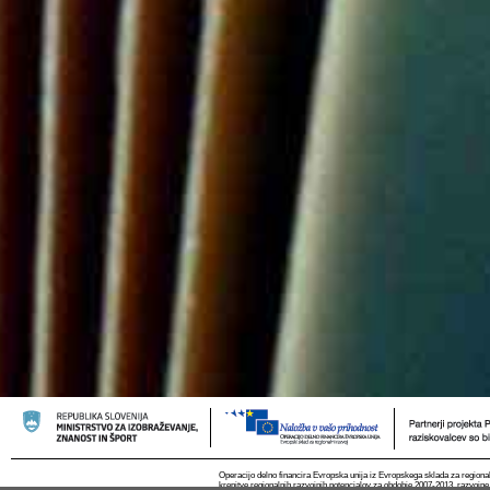
Operacijo delno financira Evropska unija iz Evropskega sklada za regional
krepitve regionalnih razvojnih potencialov za obdobje 2007-2013, razvojne