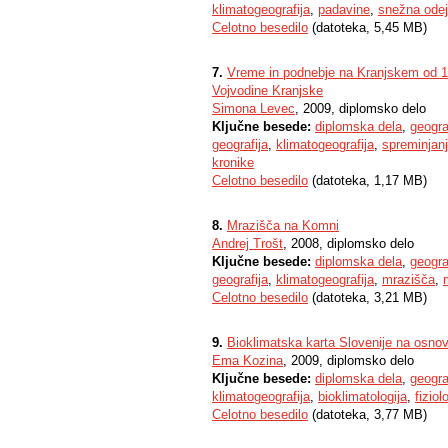
klimatogeografija
,
padavine
,
snežna ode
Celotno besedilo
(datoteka, 5,45 MB)
7.
Vreme in podnebje na Kranjskem od 14.
Vojvodine Kranjske
Simona Levec
, 2009, diplomsko delo
Ključne besede:
diplomska dela
,
geogra
geografija
,
klimatogeografija
,
spreminjan
kronike
Celotno besedilo
(datoteka, 1,17 MB)
8.
Mrazišča na Komni
Andrej Trošt
, 2008, diplomsko delo
Ključne besede:
diplomska dela
,
geogra
geografija
,
klimatogeografija
,
mrazišča
,
Celotno besedilo
(datoteka, 3,21 MB)
9.
Bioklimatska karta Slovenije na osnov
Ema Kozina
, 2009, diplomsko delo
Ključne besede:
diplomska dela
,
geogra
klimatogeografija
,
bioklimatologija
,
fizio
Celotno besedilo
(datoteka, 3,77 MB)