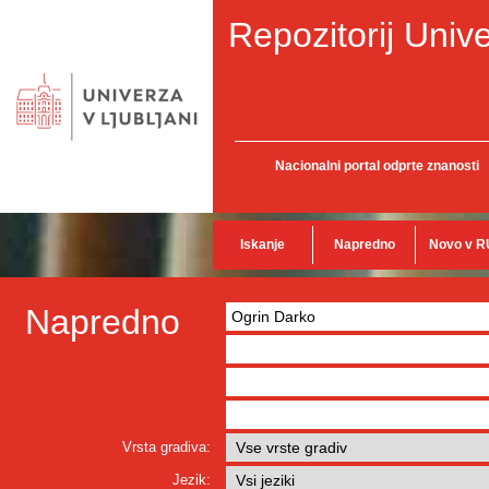
Repozitorij Unive
Nacionalni portal odprte znanosti
Iskanje
Napredno
Novo v R
Napredno
Vrsta gradiva:
Jezik: