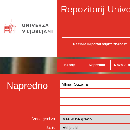
Repozitorij Unive
Nacionalni portal odprte znanosti
Iskanje
Napredno
Novo v R
Napredno
Vrsta gradiva:
Jezik: