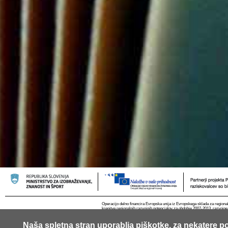
Operacijo delno financira Evropska unija iz Evropskega sklada za regional
krepitve regionalnih razvojnih potencialov za obdobje 2007-2013, razvojne
Naša spletna stran uporablja piškotke, za nekatere po