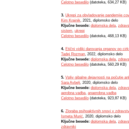
Celotno besedilo
(datoteka, 634,27 KB)
3.
Ukrepi za obvladovanje pandemije cov
Kim Krajnik
, 2021, diplomsko delo
Ključne besede:
diplomska dela
,
zdrav
sistem
,
ukrepi
Celotno besedilo
(datoteka, 468,13 KB)
4.
Etični vidiki darovanja organov po cirk
Tadej Rozman
, 2022, diplomsko delo
Ključne besede:
diplomska dela
,
zdrav
Celotno besedilo
(datoteka, 560,29 KB)
5.
Vpliv gibalne dejavnosti na počutje an
Sara Avbelj
, 2020, diplomsko delo
Ključne besede:
diplomska dela
,
zdrav
aerobna vadba
,
anaerobna vadba
Celotno besedilo
(datoteka, 923,87 KB)
6.
Zloraba psihoaktivnih snovi v zdravs
Ismeta Murić
, 2020, diplomsko delo
Ključne besede:
diplomska dela
,
zdrav
zdravniki