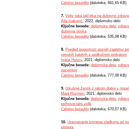
Celotno besedilo
(datoteka, 841,65 KB)
7.
Vpliv raka jajčnika na duševno zdravj
Ajla Isaković
, 2022, diplomsko delo
Ključne besede:
diplomska dela
,
zdrav
duševna stiska
Celotno besedilo
(datoteka, 535,08 KB)
8.
Pregled pogostosti poznih zapletov pri 
venskih katetrih s podkožnim prekatom
Ivana Hussu
, 2021, diplomsko delo
Ključne besede:
diplomska dela
,
zdrav
pacientov
Celotno besedilo
(datoteka, 777,08 KB)
9.
Izkušnje žensk z rakom dojke v nose
Maja Rozman
, 2021, diplomsko delo
Ključne besede:
diplomska dela
,
zdrav
psihosocialni vidik
Celotno besedilo
(datoteka, 670,07 KB)
10.
Uravnavanje krvnega sladkorja pri nos
primera