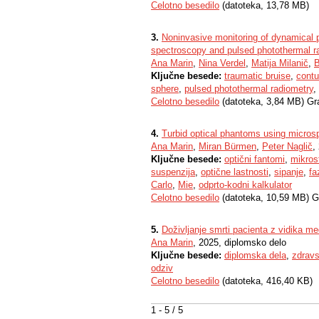
Celotno besedilo
(datoteka, 13,78 MB)
3.
Noninvasive monitoring of dynamical p
spectroscopy and pulsed photothermal r
Ana Marin
,
Nina Verdel
,
Matija Milanič
,
B
Ključne besede:
traumatic bruise
,
contu
sphere
,
pulsed photothermal radiometry
,
Celotno besedilo
(datoteka, 3,84 MB) Gr
4.
Turbid optical phantoms using micros
Ana Marin
,
Miran Bürmen
,
Peter Naglič
,
Ključne besede:
optični fantomi
,
mikros
suspenzija
,
optične lastnosti
,
sipanje
,
fa
Carlo
,
Mie
,
odprto-kodni kalkulator
Celotno besedilo
(datoteka, 10,59 MB) G
5.
Doživljanje smrti pacienta z vidika me
Ana Marin
, 2025, diplomsko delo
Ključne besede:
diplomska dela
,
zdrav
odziv
Celotno besedilo
(datoteka, 416,40 KB)
1 - 5 / 5