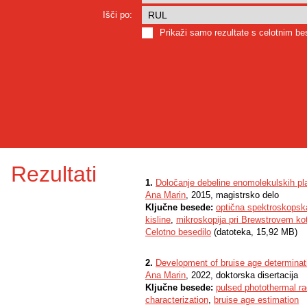
Išči po:
Prikaži samo rezultate s celotnim b
Rezultati
1.
Določanje debeline enomolekulskih plas
Ana Marin
, 2015, magistrsko delo
Ključne besede:
optična spektroskopska
kisline
,
mikroskopija pri Brewstrovem ko
Celotno besedilo
(datoteka, 15,92 MB)
2.
Development of bruise age determinat
Ana Marin
, 2022, doktorska disertacija
Ključne besede:
pulsed photothermal ra
characterization
,
bruise age estimation