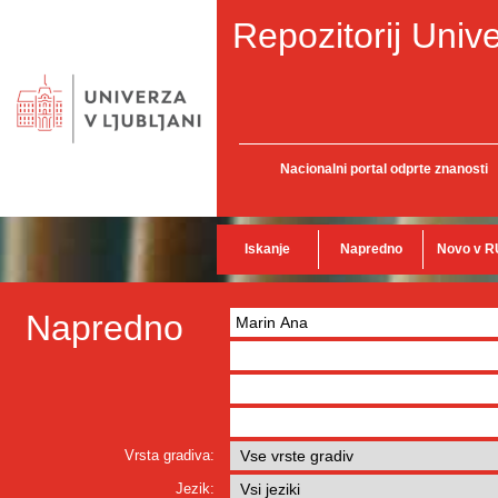
Repozitorij Unive
Nacionalni portal odprte znanosti
Iskanje
Napredno
Novo v R
Napredno
Vrsta gradiva:
Jezik: