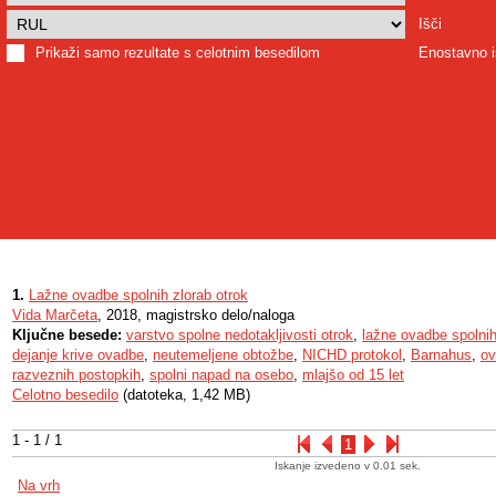
Išči
Prikaži samo rezultate s celotnim besedilom
Enostavno i
1.
Lažne ovadbe spolnih zlorab otrok
Vida Marčeta
, 2018, magistrsko delo/naloga
Ključne besede:
varstvo spolne nedotakljivosti otrok
,
lažne ovadbe spolnih
dejanje krive ovadbe
,
neutemeljene obtožbe
,
NICHD protokol
,
Barnahus
,
ov
razveznih postopkih
,
spolni napad na osebo
,
mlajšo od 15 let
Celotno besedilo
(datoteka, 1,42 MB)
1 - 1 / 1
1
Iskanje izvedeno v 0.01 sek.
Na vrh