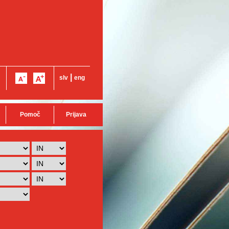
|
slv
eng
Pomoč
Prijava