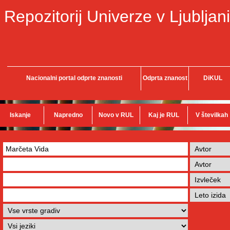
Repozitorij Univerze v Ljubljani
Nacionalni portal odprte znanosti
Odprta znanost
DiKUL
Iskanje
Napredno
Novo v RUL
Kaj je RUL
V številkah