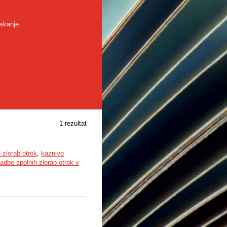
skanje
1 rezultat
 zlorab otrok
,
kaznivo
adbe spolnih zlorab otrok v