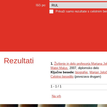
Išči po:
Prikaži samo rezultate s celotnim b
Rezultati
1.
Življenje in delo profesorja Marjana Je
Matej Malus
, 2007, diplomsko delo
Ključne besede:
biografije
,
Marjan Jeloč
Celotno besedilo
(povezava drugam)
1 - 1 / 1
Na vrh