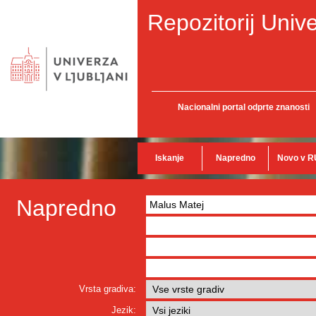
Repozitorij Unive
Nacionalni portal odprte znanosti
Iskanje
Napredno
Novo v R
Napredno
Vrsta gradiva:
Jezik: