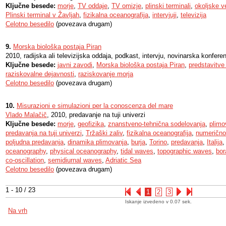
Ključne besede:
morje
,
TV oddaje
,
TV omizje
,
plinski terminali
,
okoljske v
Plinski terminal v Žavljah
,
fizikalna oceanografija
,
intervjuji
,
televizija
Celotno besedilo
(povezava drugam)
9.
Morska biološka postaja Piran
2010, radijska ali televizijska oddaja, podkast, intervju, novinarska konfere
Ključne besede:
javni zavodi
,
Morska biološka postaja Piran
,
predstavitve
raziskovalne dejavnosti
,
raziskovanje morja
Celotno besedilo
(povezava drugam)
10.
Misurazioni e simulazioni per la conoscenza del mare
Vlado Malačič
, 2010, predavanje na tuji univerzi
Ključne besede:
morje
,
geofizika
,
znanstveno-tehnična sodelovanja
,
plimo
predavanja na tuji univerzi
,
Tržaški zaliv
,
fizikalna oceanografija
,
numerično
poljudna predavanja
,
dinamika plimovanja
,
burja
,
Torino
,
predavanja
,
Italija
oceanography
,
physical oceanography
,
tidal waves
,
topographic waves
,
bor
co-oscillation
,
semidiurnal waves
,
Adriatic Sea
Celotno besedilo
(povezava drugam)
1 - 10 / 23
1
2
3
Iskanje izvedeno v 0.07 sek.
Na vrh