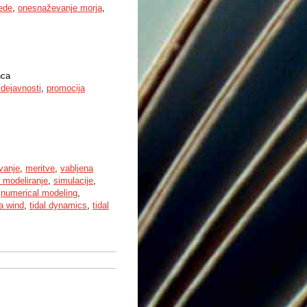
ede
,
onesnaževanje morja
,
nca
 dejavnosti
,
promocija
vanje
,
meritve
,
vabljena
 modeliranje
,
simulacije
,
,
numerical modeling
,
a wind
,
tidal dynamics
,
tidal