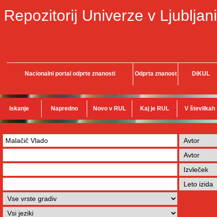
Repozitorij Univerze v Ljubljani
Nacionalni portal odprte znanosti
Odprta znanost
DiKUL
Iskanje
Napredno
Novo v RUL
Kaj je RUL
V številkah