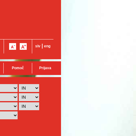
|
slv
eng
Pomoč
Prijava