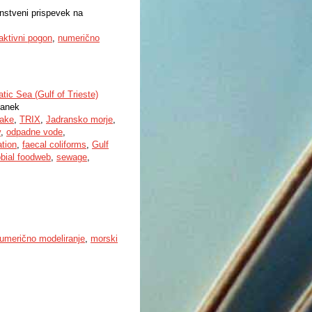
anstveni prispevek na
aktivni pogon
,
numerično
tic Sea (Gulf of Trieste)
lanek
lake
,
TRIX
,
Jadransko morje
,
v
,
odpadne vode
,
ation
,
faecal coliforms
,
Gulf
bial foodweb
,
sewage
,
umerično modeliranje
,
morski