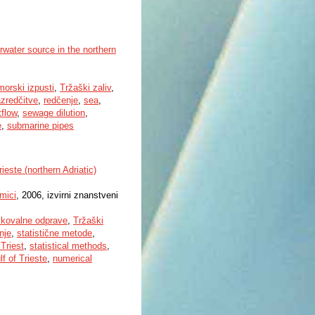
erwater source in the northern
orski izpusti
,
Tržaški zaliv
,
azredčitve
,
redčenje
,
sea
,
flow
,
sewage dilution
,
e
,
submarine pipes
ieste (northern Adriatic)
mici
, 2006, izvirni znanstveni
skovalne odprave
,
Tržaški
nje
,
statistične metode
,
 Triest
,
statistical methods
,
lf of Trieste
,
numerical