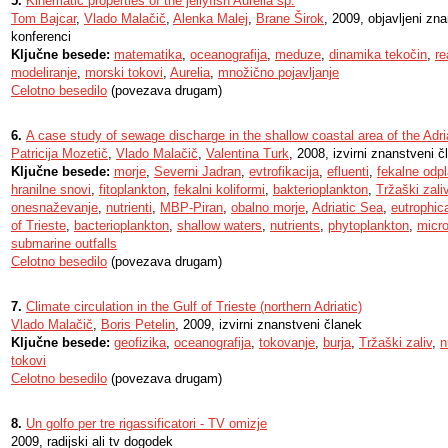
5.
Kinematic properties of the jellyfish Aurelia sp.
Tom Bajcar
,
Vlado Malačič
,
Alenka Malej
,
Brane Širok
, 2009, objavljeni zn
konferenci
Ključne besede:
matematika
,
oceanografija
,
meduze
,
dinamika tekočin
,
re
modeliranje
,
morski tokovi
,
Aurelia
,
množično pojavljanje
Celotno besedilo
(povezava drugam)
6.
A case study of sewage discharge in the shallow coastal area of the Adria
Patricija Mozetič
,
Vlado Malačič
,
Valentina Turk
, 2008, izvirni znanstveni č
Ključne besede:
morje
,
Severni Jadran
,
evtrofikacija
,
efluenti
,
fekalne odp
hranilne snovi
,
fitoplankton
,
fekalni koliformi
,
bakterioplankton
,
Tržaški zali
onesnaževanje
,
nutrienti
,
MBP-Piran
,
obalno morje
,
Adriatic Sea
,
eutrophic
of Trieste
,
bacterioplankton
,
shallow waters
,
nutrients
,
phytoplankton
,
micro
submarine outfalls
Celotno besedilo
(povezava drugam)
7.
Climate circulation in the Gulf of Trieste (northern Adriatic)
Vlado Malačič
,
Boris Petelin
, 2009, izvirni znanstveni članek
Ključne besede:
geofizika
,
oceanografija
,
tokovanje
,
burja
,
Tržaški zaliv
,
n
tokovi
Celotno besedilo
(povezava drugam)
8.
Un golfo per tre rigassificatori - TV omizje
2009, radijski ali tv dogodek