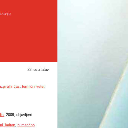
skanje
23 rezultatov
izpiralni čas
,
termični veter
,
lis
, 2009, objavljeni
ni Jadran
,
numerično