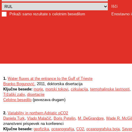
Išči
Prikaži samo rezultate s celotnim besedilom
Enostavno i
1.
Water fluxes at the entrance to the Gulf of Trieste
Branko Bogunović
, 2011, doktorska disertacija
Ključne besede:
morje
,
morski tokovi
,
cirkulacija
,
termohalinske lastnosti
,
Tržaški zaliv
,
disertacije
Celotno besedilo
(povezava drugam)
2.
Variability in northern Adriatic pCO2
Daniela Turk
,
Vlado Malačič
,
Boris Petelin
,
M. DeGrandpre
,
Wade R. McGil
znanstveni prispevek na konferenci
Ključne besede:
geofizika
,
oceanografija
,
CO2
,
oceanografska boja
,
Sever