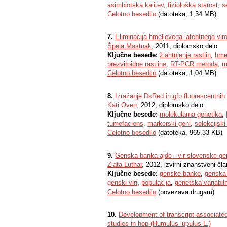
asimbiotska kalitev
,
fiziološka starost
,
s
Celotno besedilo
(datoteka, 1,34 MB)
7.
Eliminacija hmeljevega latentnega viro
Špela Mastnak
, 2011, diplomsko delo
Ključne besede:
žlahtnjenje rastlin
,
hme
brezviroidne rastline
,
RT-PCR metoda
,
m
Celotno besedilo
(datoteka, 1,04 MB)
8.
Izražanje DsRed in gfp fluorescentnih
Kati Oven
, 2012, diplomsko delo
Ključne besede:
molekularna genetika
,
tumefaciens
,
markerski geni
,
selekcijski
Celotno besedilo
(datoteka, 965,33 KB)
9.
Genska banka ajde - vir slovenske gen
Zlata Luthar
, 2012, izvirni znanstveni čl
Ključne besede:
genske banke
,
genska
genski viri
,
populacija
,
genetska variabil
Celotno besedilo
(povezava drugam)
10.
Development of transcript-associated
studies in hop (Humulus lupulus L.)