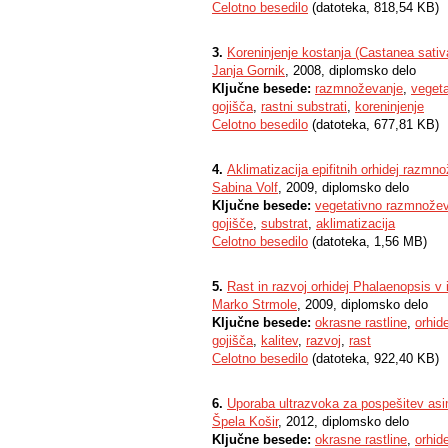
Celotno besedilo
(datoteka, 818,54 KB)
3.
Koreninjenje kostanja (Castanea sativa
Janja Gornik
, 2008, diplomsko delo
Ključne besede:
razmnoževanje
,
veget
gojišča
,
rastni substrati
,
koreninjenje
Celotno besedilo
(datoteka, 677,81 KB)
4.
Aklimatizacija epifitnih orhidej razmno
Sabina Volf
, 2009, diplomsko delo
Ključne besede:
vegetativno razmnože
gojišče
,
substrat
,
aklimatizacija
Celotno besedilo
(datoteka, 1,56 MB)
5.
Rast in razvoj orhidej Phalaenopsis v 
Marko Strmole
, 2009, diplomsko delo
Ključne besede:
okrasne rastline
,
orhid
gojišča
,
kalitev
,
razvoj
,
rast
Celotno besedilo
(datoteka, 922,40 KB)
6.
Uporaba ultrazvoka za pospešitev asimb
Špela Košir
, 2012, diplomsko delo
Ključne besede:
okrasne rastline
,
orhid