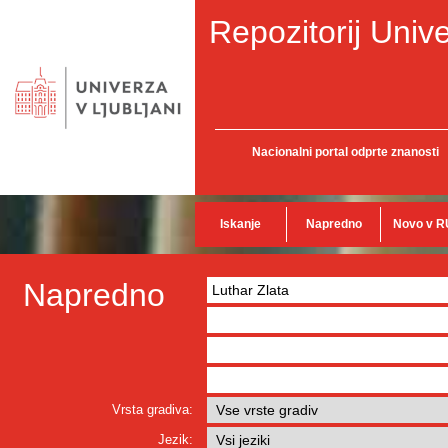
Repozitorij Unive
Nacionalni portal odprte znanosti
Iskanje
Napredno
Novo v R
Napredno
Vrsta gradiva:
Jezik: