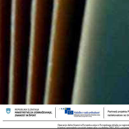
Operacijo delno financira Evropska unija iz Evropskega sklada za regional
krepitve regionalnih razvojnih potencialov za obdobje 2007-2013, razvojne