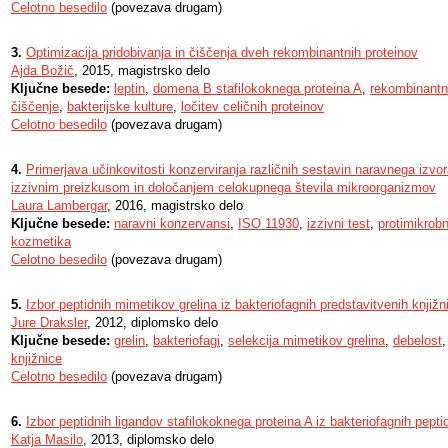
Celotno besedilo
(povezava drugam)
3.
Optimizacija pridobivanja in čiščenja dveh rekombinantnih proteinov
Ajda Božič
, 2015, magistrsko delo
Ključne besede:
leptin
,
domena B stafilokoknega proteina A
,
rekombinantni
čiščenje
,
bakterijske kulture
,
ločitev celičnih proteinov
Celotno besedilo
(povezava drugam)
4.
Primerjava učinkovitosti konzerviranja različnih sestavin naravnega izvor
izzivnim preizkusom in določanjem celokupnega števila mikroorganizmov
Laura Lambergar
, 2016, magistrsko delo
Ključne besede:
naravni konzervansi
,
ISO 11930
,
izzivni test
,
protimikrob
kozmetika
Celotno besedilo
(povezava drugam)
5.
Izbor peptidnih mimetikov grelina iz bakteriofagnih predstavitvenih knjižn
Jure Draksler
, 2012, diplomsko delo
Ključne besede:
grelin
,
bakteriofagi
,
selekcija mimetikov grelina
,
debelost
knjižnice
Celotno besedilo
(povezava drugam)
6.
Izbor peptidnih ligandov stafilokoknega proteina A iz bakteriofagnih pepti
Katja Masilo
, 2013, diplomsko delo