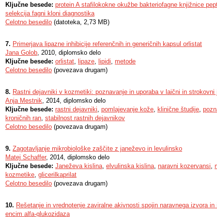
Ključne besede:
protein A stafilokokne okužbe bakteriofagne knjižnice pepti
selekcija fagni kloni diagnostika
Celotno besedilo
(datoteka, 2,73 MB)
7.
Primerjava lipazne inhibicije referenčnih in generičnih kapsul orlistat
Jana Golob
, 2010, diplomsko delo
Ključne besede:
orlistat
,
lipaze
,
lipidi
,
metode
Celotno besedilo
(povezava drugam)
8.
Rastni dejavniki v kozmetiki: poznavanje in uporaba v laični in strokovni 
Anja Mestnik
, 2014, diplomsko delo
Ključne besede:
rastni dejavniki
,
pomlajevanje kože
,
klinične študije
,
pozn
kroničnih ran
,
stabilnost rastnih dejavnikov
Celotno besedilo
(povezava drugam)
9.
Zagotavljanje mikrobiološke zaščite z janeževo in levulinsko
Matej Schaffer
, 2014, diplomsko delo
Ključne besede:
Janeževa kislina
,
elvulinska kislina
,
naravni kozervansi
,
kozmetike
,
glicerilkaprilat
Celotno besedilo
(povezava drugam)
10.
Rešetanje in vrednotenje zaviralne akivnosti spojin naravnega izvora in 
encim alfa-glukozidaza