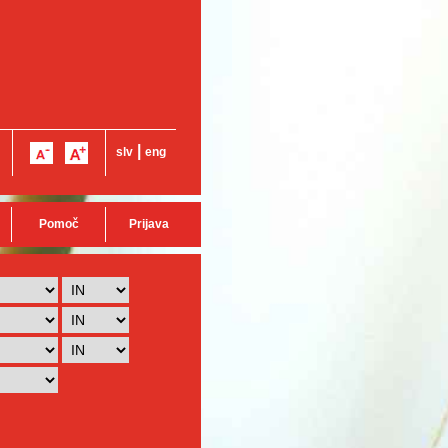
|
slv
eng
Pomoč
Prijava