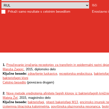
Išči
Prikaži samo rezultate s celotnim besedilom
Enostavno i
1.
Proučevanje izražanja receptorjev za transferin in epidermalni rastni deja
Maruša Zagorc
, 2015, diplomsko delo
Ključne besede:
zdravljenje luskavice
,
receptorska endocitoza
,
bakteriofag
bakteriofagni kloni
Celotno besedilo
(povezava drugam)
2.
Nove metode vrednotenja afinitete fagnih klonov iz bakteriofagnih knjižni
Mateja Žel
, 2015, magistrsko delo
Ključne besede:
bakteriofagi
,
nitasti bakeriofagi M13
,
encimsko imunski te
izotermna titracijska kalorimetrija
,
površinska plazmonska resonanca
,
bioti