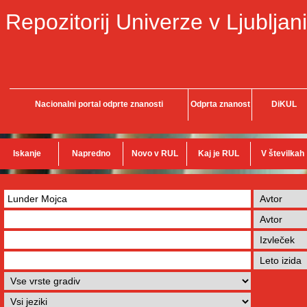
Repozitorij Univerze v Ljubljani
Nacionalni portal odprte znanosti
Odprta znanost
DiKUL
Iskanje
Napredno
Novo v RUL
Kaj je RUL
V številkah