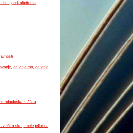
dni ligandi afinitetna
javnosti
avanje
,
celjenje ran
,
celjenje
mikrobiološka zažčita
izvlečka skorje bele jelke na