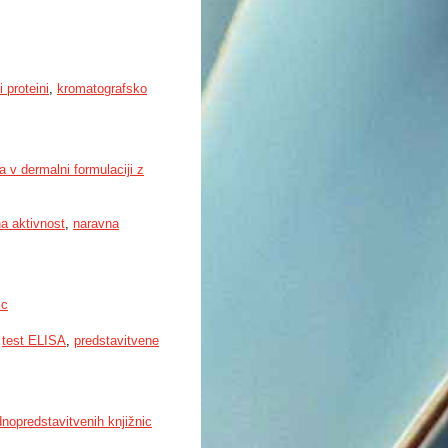
 proteini
,
kromatografsko
a v dermalni formulaciji z
na aktivnost
,
naravna
ic
,
test ELISA
,
predstavitvene
dnopredstavitvenih knjižnic