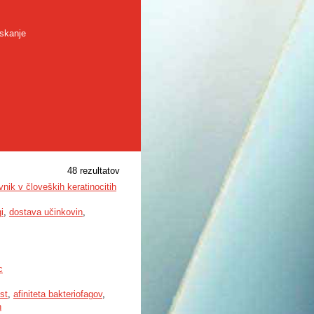
skanje
48 rezultatov
vnik v človeških keratinocitih
i
,
dostava učinkovin
,
c
st
,
afiniteta bakteriofagov
,
n