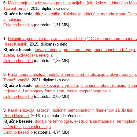
6.
Modeliranje difuzije vodika po dislokacijah v [alfa]železu s kinetično Mo
Taulant Sinani
, 2015, diplomsko delo
Ključne besede:
difuzija vodika
,
dislokacija
,
kinetična metoda Monte Carlo
simulacija
Celotno besedilo
(datoteka, 1,31 MB)
7.
Določitev procesnih map za zlitino Zn0.1Ti0,11Cu v temperaturnem inte
Hrast Kladnik
, 2015, diplomsko delo
Ključne besede:
krivulje tečenja
,
procesne mape
,
mape napetosti tečenja
zveza
,
aktivacijska energija
Celotno besedilo
(datoteka, 1,85 MB)
8.
Parametrična analiza modela dinamične rekristalizacije v okviru teorije 
Tomaž Ivančič
, 2021, diplomsko delo
Ključne besede:
preoblikovanje v vročem
,
dinamična rekristalizacije
,
dina
utrjevanje
,
Lagrangeev formalizem
,
teorija povprečnega polja
Celotno besedilo
(datoteka, 2,06 MB)
9.
Karakterizacija lastnosti različnih termoplastičnih filamentov za 3D tisk
Petra Rožman
, 2016, diplomsko delo/naloga
Ključne besede:
dodajalne tehnologije
,
ekstrudiranje materiala
,
termoplasti
tlačni test
,
nanoindentacija
Celotno besedilo
(datoteka, 4,74 MB)