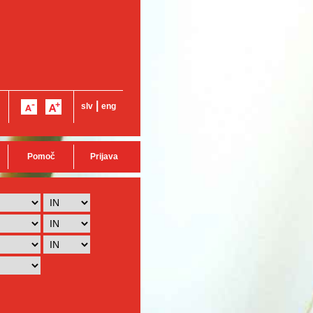
|
slv
eng
Pomoč
Prijava