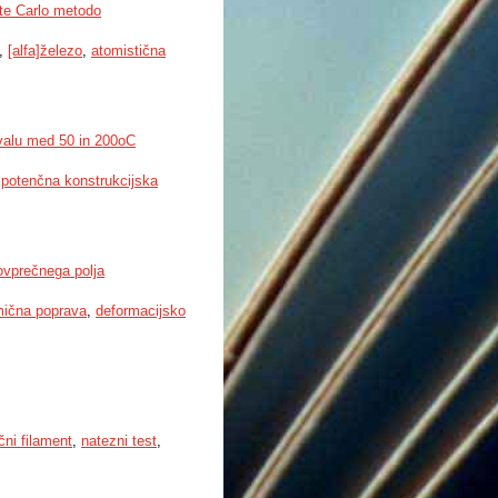
nte Carlo metodo
,
[alfa]železo
,
atomistična
rvalu med 50 in 200oC
,
potenčna konstrukcijska
povprečnega polja
mična poprava
,
deformacijsko
čni filament
,
natezni test
,