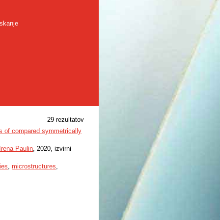
skanje
29 rezultatov
ies of compared symmetrically
Irena Paulin
, 2020, izvirni
ies
,
microstructures
,