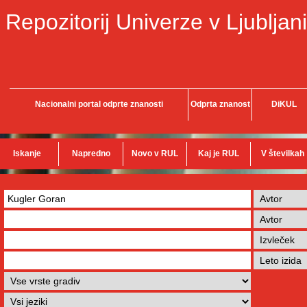
Repozitorij Univerze v Ljubljani
Nacionalni portal odprte znanosti
Odprta znanost
DiKUL
Iskanje
Napredno
Novo v RUL
Kaj je RUL
V številkah