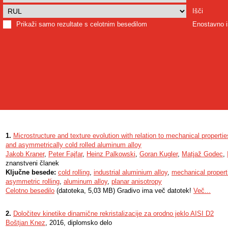
Išči
Prikaži samo rezultate s celotnim besedilom
Enostavno i
1.
Microstructure and texture evolution with relation to mechanical propert
and asymmetrically cold rolled aluminum alloy
Jakob Kraner
,
Peter Fajfar
,
Heinz Palkowski
,
Goran Kugler
,
Matjaž Godec
,
znanstveni članek
Ključne besede:
cold rolling
,
industrial aluminium alloy
,
mechanical propert
asymmetric rolling
,
aluminum alloy
,
planar anisotropy
Celotno besedilo
(datoteka, 5,03 MB) Gradivo ima več datotek!
Več...
2.
Določitev kinetike dinamične rekristalizacije za orodno jeklo AISI D2
Boštjan Knez
, 2016, diplomsko delo