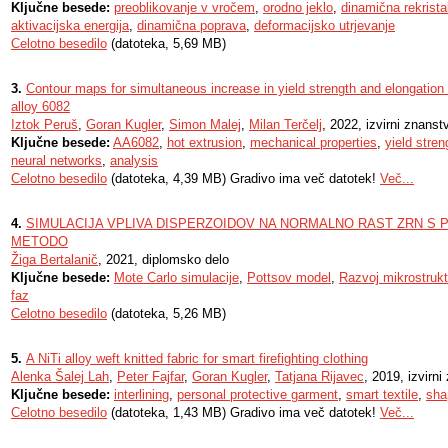
Ključne besede:
preoblikovanje v vročem
,
orodno jeklo
,
dinamična rekristal
aktivacijska energija
,
dinamična poprava
,
deformacijsko utrjevanje
Celotno besedilo
(datoteka, 5,69 MB)
3.
Contour maps for simultaneous increase in yield strength and elongation
alloy 6082
Iztok Peruš
,
Goran Kugler
,
Simon Malej
,
Milan Terčelj
, 2022, izvirni znanst
Ključne besede:
AA6082
,
hot extrusion
,
mechanical properties
,
yield stren
neural networks
,
analysis
Celotno besedilo
(datoteka, 4,39 MB) Gradivo ima več datotek!
Več...
4.
SIMULACIJA VPLIVA DISPERZOIDOV NA NORMALNO RAST ZRN S
METODO
Žiga Bertalanič
, 2021, diplomsko delo
Ključne besede:
Mote Carlo simulacije
,
Pottsov model
,
Razvoj mikrostrukt
faz
Celotno besedilo
(datoteka, 5,26 MB)
5.
A NiTi alloy weft knitted fabric for smart firefighting clothing
Alenka Šalej Lah
,
Peter Fajfar
,
Goran Kugler
,
Tatjana Rijavec
, 2019, izvirn
Ključne besede:
interlining
,
personal protective garment
,
smart textile
,
sha
Celotno besedilo
(datoteka, 1,43 MB) Gradivo ima več datotek!
Več...