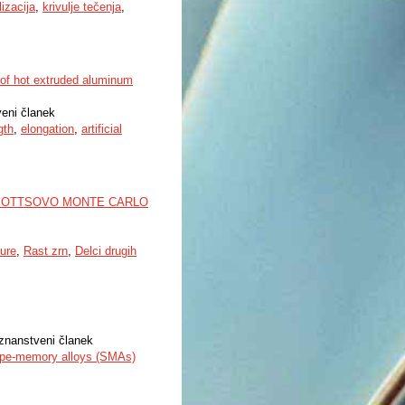
izacija
,
krivulje tečenja
,
 of hot extruded aluminum
veni članek
gth
,
elongation
,
artificial
 POTTSOVO MONTE CARLO
ure
,
Rast zrn
,
Delci drugih
i znanstveni članek
pe-memory alloys (SMAs)