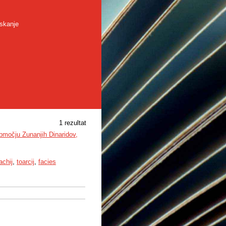
skanje
1 rezultat
bmočju Zunanjih Dinaridov,
achij
,
toarcij
,
facies