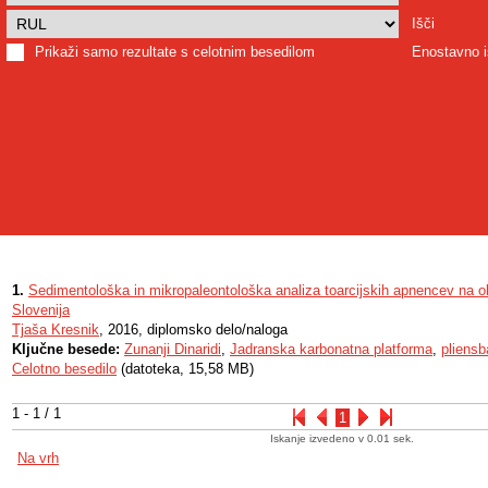
Išči
Prikaži samo rezultate s celotnim besedilom
Enostavno i
1.
Sedimentološka in mikropaleontološka analiza toarcijskih apnencev na o
Slovenija
Tjaša Kresnik
, 2016, diplomsko delo/naloga
Ključne besede:
Zunanji Dinaridi
,
Jadranska karbonatna platforma
,
pliensb
Celotno besedilo
(datoteka, 15,58 MB)
1 - 1 / 1
1
Iskanje izvedeno v 0.01 sek.
Na vrh