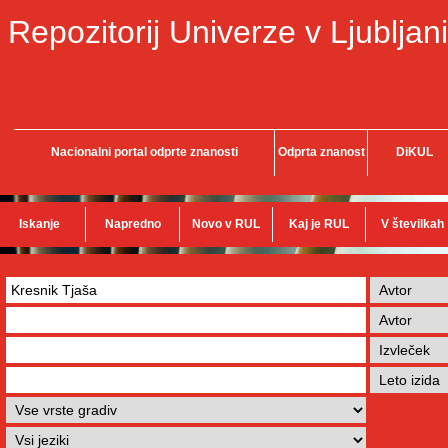
Repozitorij Univerze v Ljubljani
Nacionalni portal odprte znanosti
Odprta znanost
DiKUL
Iskanje
Napredno
Novo v RUL
Kaj je RUL
V številkah