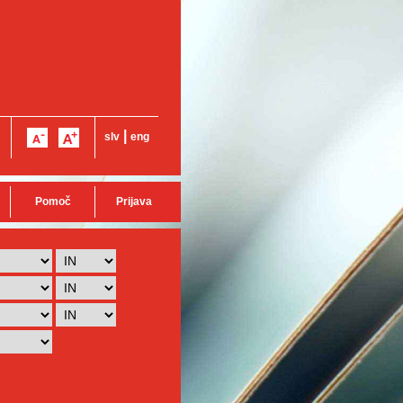
|
slv
eng
Pomoč
Prijava