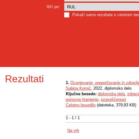
Išči po:
Prikaži samo rezultate s celotnim b
Rezultati
1.
Ocenjevanje, preprečevanje in zdravl
Sabina Komić
, 2022, diplomsko delo
Ključne besede:
diplomska dela
,
zdrav
ponovno hranjenje
,
ozaveščenost
Celotno besedilo
(datoteka, 379,83 KB)
1 - 1 / 1
Na vrh