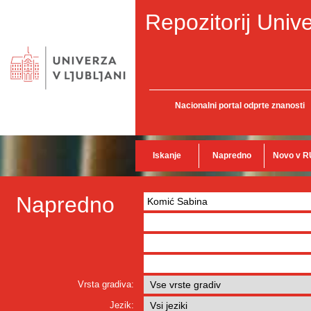
Repozitorij Unive
Nacionalni portal odprte znanosti
Iskanje
Napredno
Novo v R
Napredno
Vrsta gradiva:
Jezik: