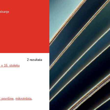
skanje
2 rezultata
 16. stoletju
 površine
,
mikrotrdota
,