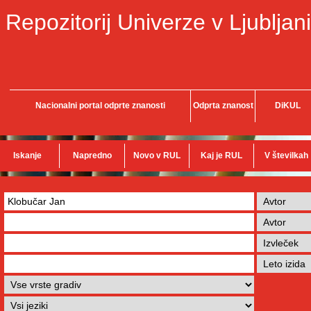
Repozitorij Univerze v Ljubljani
Nacionalni portal odprte znanosti
Odprta znanost
DiKUL
Iskanje
Napredno
Novo v RUL
Kaj je RUL
V številkah