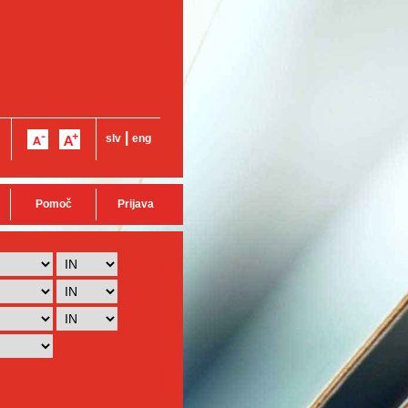
|
slv
eng
Pomoč
Prijava