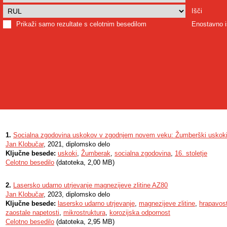
Išči
Prikaži samo rezultate s celotnim besedilom
Enostavno i
1.
Socialna zgodovina uskokov v zgodnjem novem veku: Žumberški uskoki v
Jan Klobučar
, 2021, diplomsko delo
Ključne besede:
uskoki
,
Žumberak
,
socialna zgodovina
,
16. stoletje
Celotno besedilo
(datoteka, 2,00 MB)
2.
Lasersko udarno utrjevanje magnezijeve zlitine AZ80
Jan Klobučar
, 2023, diplomsko delo
Ključne besede:
lasersko udarno utrjevanje
,
magnezijeve zlitine
,
hrapavost
zaostale napetosti
,
mikrostruktura
,
korozijska odpornost
Celotno besedilo
(datoteka, 2,95 MB)