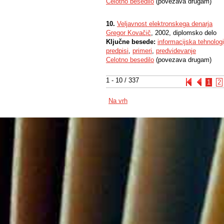
Celotno besedilo
(povezava drugam)
10.
Veljavnost elektronskega denarja
Gregor Kovačič
, 2002, diplomsko delo
Ključne besede:
informacijska tehnologi
predpisi
,
primeri
,
predvidevanje
Celotno besedilo
(povezava drugam)
1 - 10 / 337
1
2
Na vrh