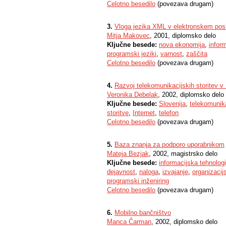
Celotno besedilo
(povezava drugam)
3.
Vloga jezika XML v elektronskem pos
Mitja Makovec
, 2001, diplomsko delo
Ključne besede:
nova ekonomija
,
infor
programski jeziki
,
varnost
,
zaščita
Celotno besedilo
(povezava drugam)
4.
Razvoj telekomunikacijskih storitev v 
Veronika Debelak
, 2002, diplomsko delo
Ključne besede:
Slovenija
,
telekomunik
storitve
,
Internet
,
telefon
Celotno besedilo
(povezava drugam)
5.
Baza znanja za podporo uporabnikom
Mateja Bezjak
, 2002, magistrsko delo
Ključne besede:
informacijska tehnologi
dejavnost
,
naloga
,
izvajanje
,
organizacij
programski inženiring
Celotno besedilo
(povezava drugam)
6.
Mobilno bančništvo
Manca Čarman
, 2002, diplomsko delo