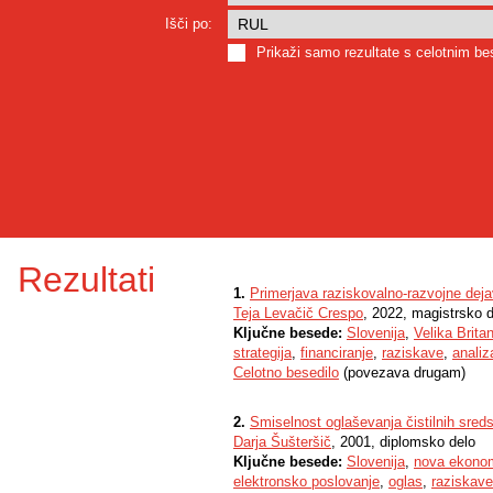
Išči po:
Prikaži samo rezultate s celotnim b
Rezultati
1.
Primerjava raziskovalno-razvojne dejavn
Teja Levačič Crespo
, 2022, magistrsko 
Ključne besede:
Slovenija
,
Velika Britan
strategija
,
financiranje
,
raziskave
,
analiz
Celotno besedilo
(povezava drugam)
2.
Smiselnost oglaševanja čistilnih sreds
Darja Šušteršič
, 2001, diplomsko delo
Ključne besede:
Slovenija
,
nova ekonom
elektronsko poslovanje
,
oglas
,
raziskave