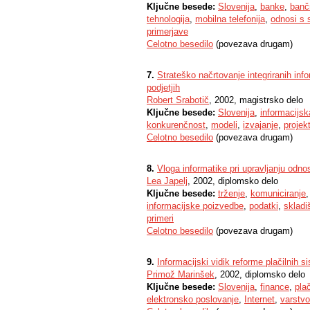
Ključne besede:
Slovenija
,
banke
,
banč
tehnologija
,
mobilna telefonija
,
odnosi s 
primerjave
Celotno besedilo
(povezava drugam)
7.
Strateško načrtovanje integriranih inf
podjetjih
Robert Srabotič
, 2002, magistrsko delo
Ključne besede:
Slovenija
,
informacijsk
konkurenčnost
,
modeli
,
izvajanje
,
projekt
Celotno besedilo
(povezava drugam)
8.
Vloga informatike pri upravljanju odn
Lea Japelj
, 2002, diplomsko delo
Ključne besede:
trženje
,
komuniciranje
informacijske poizvedbe
,
podatki
,
skladi
primeri
Celotno besedilo
(povezava drugam)
9.
Informacijski vidik reforme plačilnih s
Primož Marinšek
, 2002, diplomsko delo
Ključne besede:
Slovenija
,
finance
,
plač
elektronsko poslovanje
,
Internet
,
varstv