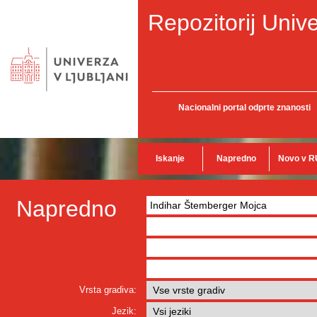
Repozitorij Unive
Nacionalni portal odprte znanosti
Iskanje
Napredno
Novo v R
Napredno
Vrsta gradiva:
Jezik: