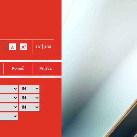
|
slv
eng
Pomoč
Prijava