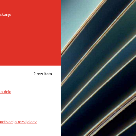
skanje
2 rezultata
a dela
motivacija razvijalcev