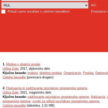
Išči
Prikaži samo rezultate s celotnim besedilom
Enostavno i
1.
Mobing v direktni prodaji
Urška Gole
, 2017, diplomsko delo
Ključne besede:
mobing
,
direktna prodaja
,
Organizacije
,
Prodaja
,
Diplomsk
Celotno besedilo
(povezava drugam)
2.
Fluktuacija in zadrževanje razvijalcev programske opreme
Urška Gole
, 2021, magistrsko delo
Ključne besede:
zadrževanje razvijalcev programske opreme
,
fluktuacija
,
programske opreme
,
vzroki za odhod razvijalcev programske opreme.
Celotno besedilo
(datoteka, 1,51 MB)