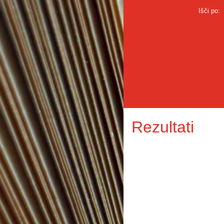
Išči po:
Rezultati