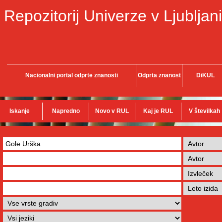
Repozitorij Univerze v Ljubljani
Nacionalni portal odprte znanosti
Odprta znanost
DiKUL
Iskanje
Napredno
Novo v RUL
Kaj je RUL
V številkah