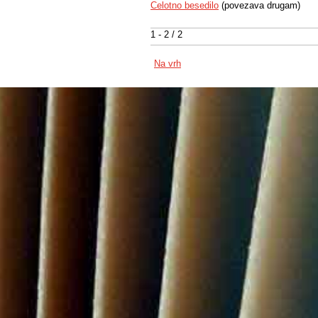
Celotno besedilo
(povezava drugam)
1 - 2 / 2
Na vrh