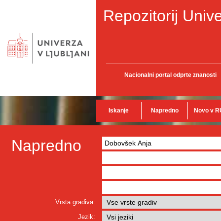
Repozitorij Unive
Nacionalni portal odprte znanosti
Iskanje
Napredno
Novo v R
Napredno
Vrsta gradiva:
Jezik: