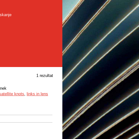
skanje
1 rezultat
anek
satellite knots
,
links in lens