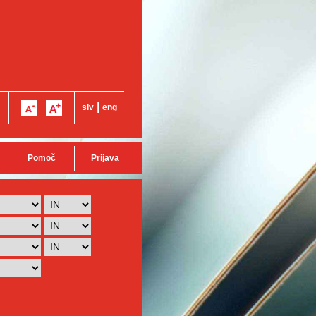
|
slv
eng
Pomoč
Prijava