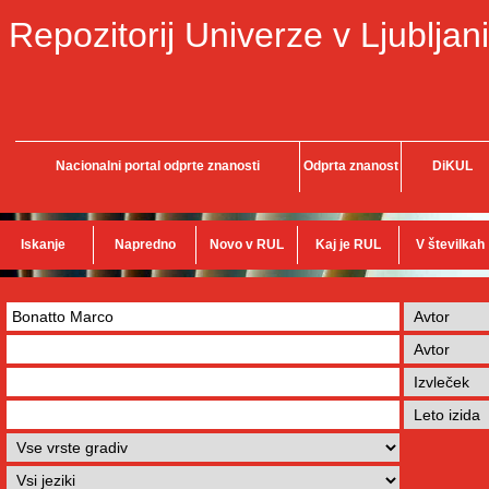
Repozitorij Univerze v Ljubljani
Nacionalni portal odprte znanosti
Odprta znanost
DiKUL
Iskanje
Napredno
Novo v RUL
Kaj je RUL
V številkah