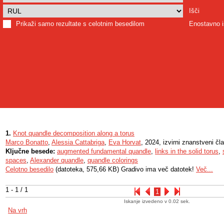
Išči
Prikaži samo rezultate s celotnim besedilom
Enostavno i
1.
Knot quandle decomposition along a torus
Marco Bonatto
,
Alessia Cattabriga
,
Eva Horvat
, 2024, izvirni znanstveni čl
Ključne besede:
augmented fundamental quandle
,
links in the solid torus
,
spaces
,
Alexander quandle
,
quandle colorings
Celotno besedilo
(datoteka, 575,66 KB) Gradivo ima več datotek!
Več...
1 - 1 / 1
1
Iskanje izvedeno v 0.02 sek.
Na vrh