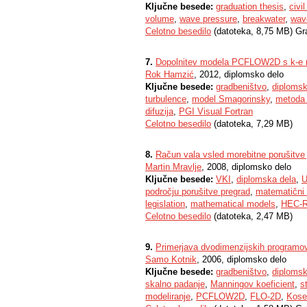
Ključne besede:
graduation thesis
,
civi
volume
,
wave pressure
,
breakwater
,
wav
Celotno besedilo
(datoteka, 8,75 MB) Gr
7.
Dopolnitev modela PCFLOW2D s k-e m
Rok Hamzić
, 2012, diplomsko delo
Ključne besede:
gradbeništvo
,
diplomsk
turbulence
,
model Smagorinsky
,
metoda 
difuzija
,
PGI Visual Fortran
Celotno besedilo
(datoteka, 7,29 MB)
8.
Račun vala vsled morebitne porušitve
Martin Mravlje
, 2008, diplomsko delo
Ključne besede:
VKI
,
diplomska dela
,
U
področju porušitve pregrad
,
matematični
legislation
,
mathematical models
,
HEC-
Celotno besedilo
(datoteka, 2,47 MB)
9.
Primerjava dvodimenzijskih program
Samo Kotnik
, 2006, diplomsko delo
Ključne besede:
gradbeništvo
,
diplomsk
skalno padanje
,
Manningov koeficient
,
s
modeliranje
,
PCFLOW2D
,
FLO-2D
,
Kose