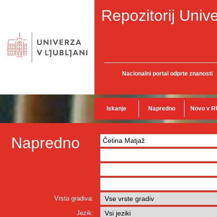
Repozitorij Unive
Nacionalni portal odprte znanosti
Iskanje
Napredno
Novo v R
Napredno
Vrsta gradiva:
Jezik: