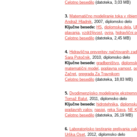
Celotno besedilo
(datoteka, 3,03 MB)
3.
Matematično modeliranje toka v ribjem
Andraž Hladnik
, 2007, diplomsko delo
Ključne besede:
HS
,
diplomska dela
,
U
plavanja
,
vzdržljivost
,
ovira
,
hidravlični p
Celotno besedilo
(datoteka, 2,45 MB)
4.
Hidravlična preveritev načrtovanih za
Sara Potočnik
, 2010, diplomsko delo
Ključne besede:
gradbeništvo
,
diplomsk
matematični model
,
poplavna varnost
,
p
Začret
,
pregrada Za Travnikom
Celotno besedilo
(datoteka, 18,83 MB)
5.
Dvodimenzijsko modeliranje ekstrem
Tomaž Balut
, 2011, diplomsko delo
Ključne besede:
hidrotehnika
,
diplomsk
poplavnih valov
,
nasipi
,
reka Sava
,
NE K
Celotno besedilo
(datoteka, 26,19 MB)
6.
Laboratorijsko testiranje prelivanja va
Urška Oset
, 2012, diplomsko delo