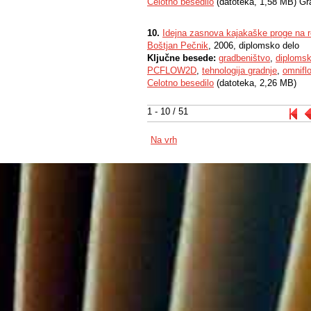
Celotno besedilo
(datoteka, 1,58 MB) Gr
10.
Idejna zasnova kajakaške proge na r
Boštjan Pečnik
, 2006, diplomsko delo
Ključne besede:
gradbeništvo
,
diplomsk
PCFLOW2D
,
tehnologija gradnje
,
omnifl
Celotno besedilo
(datoteka, 2,26 MB)
1 - 10 / 51
Na vrh