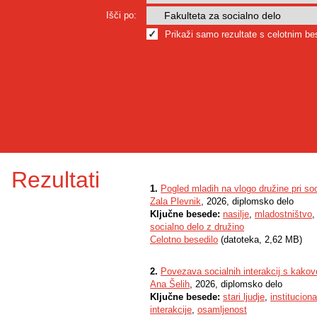
Išči po:
Prikaži samo rezultate s celotnim b
Rezultati
1.
Pogled mladih na vlogo družine pri s
Zala Plevnik
, 2026, diplomsko delo
Ključne besede:
nasilje
,
mladostništvo
socialno delo z družino
Celotno besedilo
(datoteka, 2,62 MB)
2.
Povezava socialnih interakcij s kakovost
Ana Šelih
, 2026, diplomsko delo
Ključne besede:
stari ljudje
,
institucion
interakcije
,
osamljenost