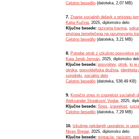
Celotno besedilo
(datoteka, 2,07 MB)
7.
Znanje socialnih delavk o pristopu t
Katja Kučina
, 2025, diplomsko delo
Ključne besede:
razvojna travma
,
sekun
pristopa temelječega na razumevanju tr
Celotno besedilo
(datoteka, 3,21 MB)
8.
Potrebe otrok z izkušnjo posvojitve po
Kaja Jereb Jerman
, 2025, diplomsko del
Ključne besede:
posvojitev
,
otrok
,
ki je
otroka
,
posvojiteljska družina
,
identiteta
sorodniki
,
socialno delo
Celotno besedilo
(datoteka, 538,49 KB)
9.
Kronični stres in izgorelost socialnih
Aleksander Stojaković Voglar
, 2025, dip
Ključne besede:
Stres
,
izgorelost
,
socia
Celotno besedilo
(datoteka, 7,29 MB)
10.
Izkušnje nekdanjih uporabnic in upo
Nives Bregar
, 2025, diplomsko delo
Ključne besede:
migracije
,
rasizem
,
pre