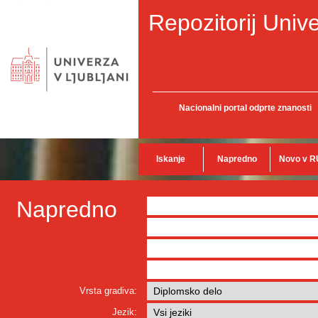
Repozitorij Unive
Nacionalni portal odprte znanosti
Iskanje
Napredno
Novo v R
Napredno
Vrsta gradiva:
Jezik: