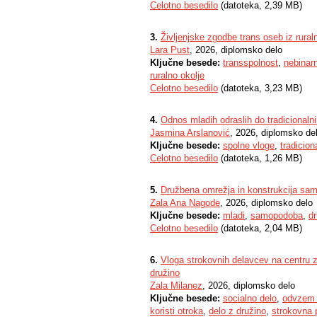
Celotno besedilo
(datoteka, 2,39 MB)
3.
Življenjske zgodbe trans oseb iz ruraln
Lara Pust
, 2026, diplomsko delo
Ključne besede:
transspolnost
,
nebinar
ruralno okolje
Celotno besedilo
(datoteka, 3,23 MB)
4.
Odnos mladih odraslih do tradicionalni
Jasmina Arslanović
, 2026, diplomsko de
Ključne besede:
spolne vloge
,
tradicion
Celotno besedilo
(datoteka, 1,26 MB)
5.
Družbena omrežja in konstrukcija sa
Zala Ana Nagode
, 2026, diplomsko delo
Ključne besede:
mladi
,
samopodoba
,
d
Celotno besedilo
(datoteka, 2,04 MB)
6.
Vloga strokovnih delavcev na centru za
družino
Zala Milanez
, 2026, diplomsko delo
Ključne besede:
socialno delo
,
odvzem 
koristi otroka
,
delo z družino
,
strokovna 