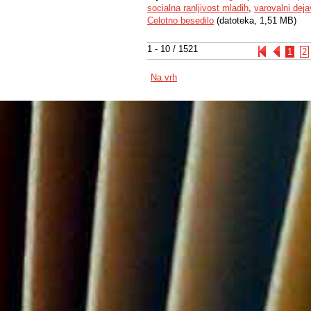
socialna ranljivost mladih
,
varovalni deja
Celotno besedilo
(datoteka, 1,51 MB)
1 - 10 / 1521
1
2
Na vrh