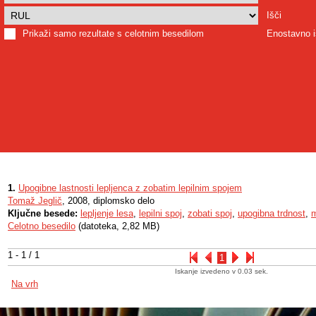
Išči
Prikaži samo rezultate s celotnim besedilom
Enostavno i
1.
Upogibne lastnosti lepljenca z zobatim lepilnim spojem
Tomaž Jeglič
, 2008, diplomsko delo
Ključne besede:
lepljenje lesa
,
lepilni spoj
,
zobati spoj
,
upogibna trdnost
,
m
Celotno besedilo
(datoteka, 2,82 MB)
1 - 1 / 1
1
Iskanje izvedeno v 0.03 sek.
Na vrh