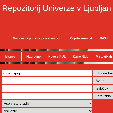
Repozitorij Univerze v Ljubljani
Nacionalni portal odprte znanosti
Odprta znanost
DiKUL
Iskanje
Napredno
Novo v RUL
Kaj je RUL
V številkah