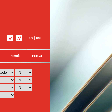
|
slv
eng
Pomoč
Prijava