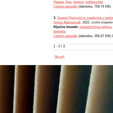
Hagara
,
Ana
,
dogma
,
vnebovzetje
Celotno besedilo
(datoteka, 759,74 KB)
3.
Georgij Florovski in zgodovina v teolog
Simon Malmenvall
, 2022, izvirni znanst
Ključne besede:
neopatristična sinteza
teologija
Celotno besedilo
(datoteka, 356,87 KB) 
1 - 3 / 3
Na vrh