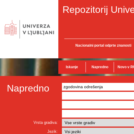
Repozitorij Unive
Nacionalni portal odprte znanosti
Iskanje
Napredno
Novo v R
Napredno
Vrsta gradiva:
Jezik: