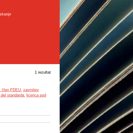
skanje
1 rezultat
. člen PDEU
,
zavrnitev
i del standarda
,
licenca pod