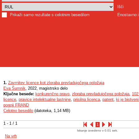
Išči
Prikaži samo rezultate s celotnim besedilom
Enostavno i
1.
Zavrnitev licence kot zloraba prevladujočega položaja
Eva Šumnik
, 2022, magistrsko delo
Ključne besede:
konkurenčno pravo
,
zloraba prevladujočega položaja
,
102
licence
,
pravice intelektualne lastnine
,
prisilna licenca
,
patent
,
ki je bistven
pogoji FRAND
Celotno besedilo
(datoteka, 1,14 MB)
1 - 1 / 1
1
Iskanje izvedeno v 0.01 sek.
Na vrh