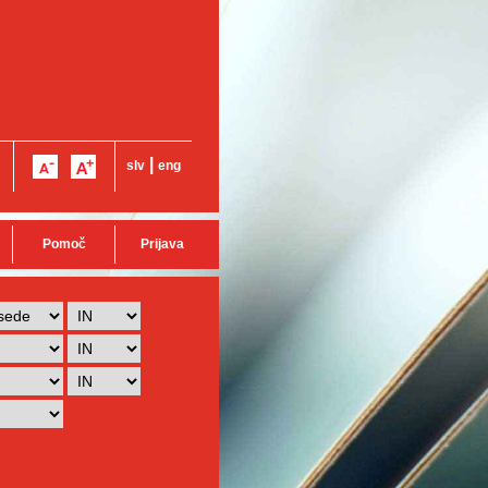
|
slv
eng
Pomoč
Prijava