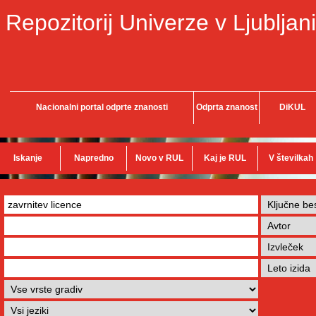
Repozitorij Univerze v Ljubljani
Nacionalni portal odprte znanosti
Odprta znanost
DiKUL
Iskanje
Napredno
Novo v RUL
Kaj je RUL
V številkah