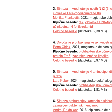
3.
Sinteza in vrednotenje novih N-(2-(3-k
človeške DNA-topoizomeraze IIα
Monika Frankovič
, 2021, magistrsko del
Ključne besede:
rak
,
človeška DNA-top
učinkovina
,
N-fenilpirolamid
Celotno besedilo
(datoteka, 2,38 MB)
4.
Določanje protibakterijske aktivnosti i
Petra Oblak
, 2021, magistrsko delo/nalo
Ključne besede:
protibakterijske učinko
protein FtsZ
,
zaviralec iztočne črpalke
Celotno besedilo
(datoteka, 3,97 MB)
5.
Sinteza in vrednotenje 4-aminopiperidin
giraze
Lara Keber
, 2024, magistrsko delo/nalog
Ključne besede:
protibakterijska učinko
Celotno besedilo
(datoteka, 1,81 MB)
6.
Sinteza prekurzorjev kateholnih sidero
zaviralcev bakterijskih encimov
Andrej Prudnikov
, 2016, diplomsko delo