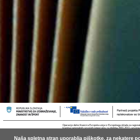
Operacijo delno financira Evropska unija iz Evropskega sklada za regional
krepitve regionalnih razvojnih potencialov za obdobje 2007-2013, razvojne
Naša spletna stran uporablja piškotke, za nekatere po