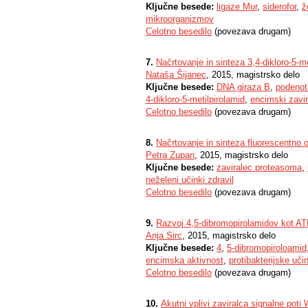
Ključne besede:
ligaze Mur
,
siderofor
,
ž
mikroorganizmov
Celotno besedilo
(povezava drugam)
7.
Načrtovanje in sinteza 3,4-dikloro-5-m
Nataša Šijanec
, 2015, magistrsko delo
Ključne besede:
DNA giraza B
,
podenot
4-dikloro-5-metilpirolamid
,
encimski zavir
Celotno besedilo
(povezava drugam)
8.
Načrtovanje in sinteza fluorescentno
Petra Zupan
, 2015, magistrsko delo
Ključne besede:
zaviralec proteasoma
,
neželeni učinki zdravil
Celotno besedilo
(povezava drugam)
9.
Razvoj 4,5-dibromopirolamidov kot AT
Anja Sirc
, 2015, magistrsko delo
Ključne besede:
4
,
5-dibromopiroloamid
encimska aktivnost
,
protibakterijske uči
Celotno besedilo
(povezava drugam)
10.
Akutni vplivi zaviralca signalne pot