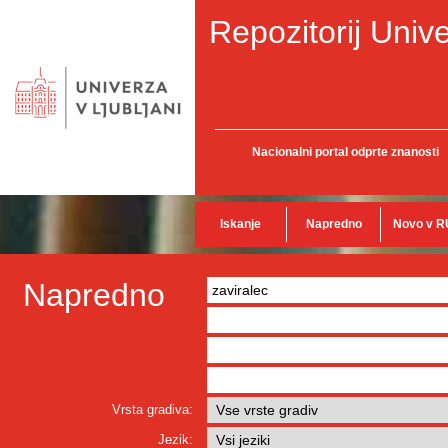
Repozitorij Unive
Nacionalni portal odprte znanosti
Iskanje
Napredno
Novo v R
Napredno
Vrsta gradiva:
Jezik: