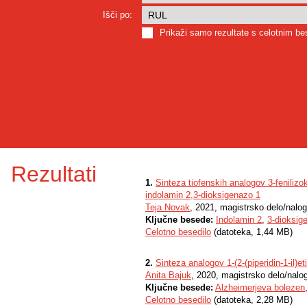
Išči po:
Prikaži samo rezultate s celotnim b
Rezultati
1.
Sinteza tiofenskih analogov 3-fenilizo
indolamin 2,3-dioksigenazo 1
Teja Novak
, 2021, magistrsko delo/nalo
Ključne besede:
Indolamin 2
,
3-dioksig
Celotno besedilo
(datoteka, 1,44 MB)
2.
Sinteza analogov 1-(2-(piperidin-1-il)et
Anita Bajuk
, 2020, magistrsko delo/nalo
Ključne besede:
Alzheimerjeva bolezen
Celotno besedilo
(datoteka, 2,28 MB)