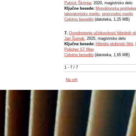
Patrick Škrinjar
, 2020, magistrsko delo
Ključne besede:
Monoklonska protitele
laboratorijsko merilo
,
proizvodno merilo
Celotno besedilo
(datoteka, 1,25 MB)
7.
Ovrednotenje učinkovitosti hibridnih g
Jan Šumak
, 2025, magistrsko delo
Ključne besede:
Hibridni globinski filtri
,
Polisher ST filter
Celotno besedilo
(datoteka, 1,65 MB)
1 - 7 / 7
Na vrh