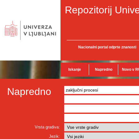
Repozitorij Unive
Nacionalni portal odprte znanosti
Iskanje
Napredno
Novo v R
Napredno
Vrsta gradiva:
Jezik: