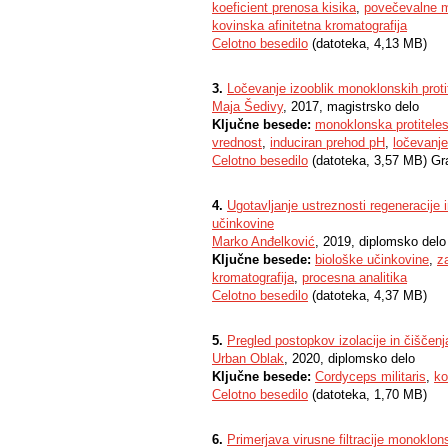
koeficient prenosa kisika
,
povečevalne 
kovinska afinitetna kromatografija
Celotno besedilo
(datoteka, 4,13 MB)
3.
Ločevanje izooblik monoklonskih prot
Maja Šedivy
, 2017, magistrsko delo
Ključne besede:
monoklonska protitele
vrednost
,
induciran prehod pH
,
ločevanj
Celotno besedilo
(datoteka, 3,57 MB) Gr
4.
Ugotavljanje ustreznosti regeneracije 
učinkovine
Marko Anđelković
, 2019, diplomsko delo
Ključne besede:
biološke učinkovine
,
z
kromatografija
,
procesna analitika
Celotno besedilo
(datoteka, 4,37 MB)
5.
Pregled postopkov izolacije in čiščenj
Urban Oblak
, 2020, diplomsko delo
Ključne besede:
Cordyceps militaris
,
ko
Celotno besedilo
(datoteka, 1,70 MB)
6.
Primerjava virusne filtracije monoklon