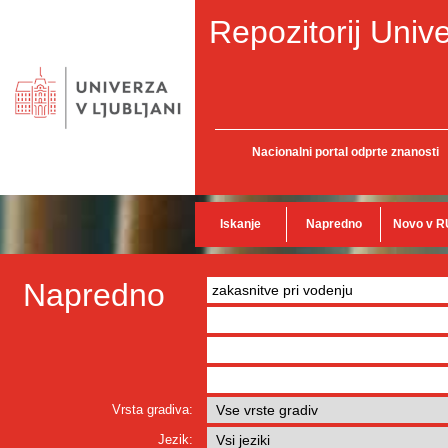
Repozitorij Unive
Nacionalni portal odprte znanosti
Iskanje
Napredno
Novo v R
Napredno
Vrsta gradiva:
Jezik: