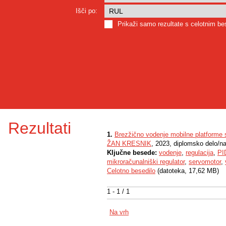
Išči po:
Prikaži samo rezultate s celotnim b
Rezultati
1.
Brezžično vodenje mobilne platforme
ŽAN KRESNIK
, 2023, diplomsko delo/n
Ključne besede:
vodenje
,
regulacija
,
PI
mikroračunalniški regulator
,
servomotor
,
Celotno besedilo
(datoteka, 17,62 MB)
1 - 1 / 1
Na vrh