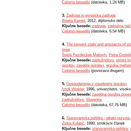
Celotno besedilo
(datoteka, 1,24 MB)
3.
Zadruga in evropska zadruga
Brigita Karnet
, 2012, diplomsko delo
Ključne besede:
zadruge
,
zadružna nač
Celotno besedilo
(datoteka, 6,54 MB)
4.
The present state and prospects of sl
rings
Špela Pezdevšek Malovrh
,
Petra Grošelj
Ključne besede:
zadružništvo
,
strojni k
gozdov
,
zasebni gozdovi
,
gozdna mehani
Celotno besedilo
(povezava drugam)
5.
Gospodarjenje z zasebnimi gozdovi
Iztok Winkler
, 1996, univerzitetni, visoko
Ključne besede:
zasebna gozdna poses
zadružništvo
,
Slovenija
Celotno besedilo
(datoteka, 67,76 MB)
6.
Stanovanjska politika - gibalo razvoja
Zinka Kolarič
, 1990, strokovni članek
Ključne besede:
stanovanjska politika
,