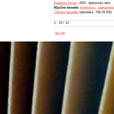
Katarina Jemec
, 2007, diplomsko delo
Ključne besede:
kmetijstvo
,
zadružništ
Celotno besedilo
(datoteka, 789,29 KB)
1 - 10 / 12
Na vrh