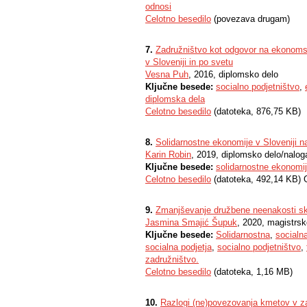
odnosi
Celotno besedilo
(povezava drugam)
7.
Zadružništvo kot odgovor na ekonomsk
v Sloveniji in po svetu
Vesna Puh
, 2016, diplomsko delo
Ključne besede:
socialno podjetništvo
,
diplomska dela
Celotno besedilo
(datoteka, 876,75 KB)
8.
Solidarnostne ekonomije v Sloveniji n
Karin Robin
, 2019, diplomsko delo/nalog
Ključne besede:
solidarnostne ekonomi
Celotno besedilo
(datoteka, 492,14 KB) 
9.
Zmanjševanje družbene neenakosti sko
Jasmina Smajić Šupuk
, 2020, magistrsk
Ključne besede:
Solidarnostna
,
socialn
socialna podjetja
,
socialno podjetništvo
,
zadružništvo.
Celotno besedilo
(datoteka, 1,16 MB)
10.
Razlogi (ne)povezovanja kmetov v 