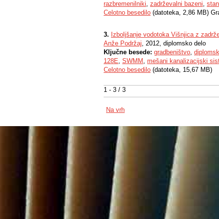
razbremenilniki
,
zadrževalni bazeni
,
sta
Celotno besedilo
(datoteka, 2,86 MB) Gr
3.
Izboljšanje vodotoka Višnjica z zadr
Anže Podržaj
, 2012, diplomsko delo
Ključne besede:
gradbeništvo
,
diplomsk
128E
,
SWMM
,
mešani kanalizacijski si
Celotno besedilo
(datoteka, 15,67 MB)
1 - 3 / 3
Na vrh