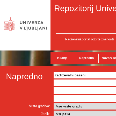
Repozitorij Unive
Nacionalni portal odprte znanosti
Iskanje
Napredno
Novo v R
Napredno
Vrsta gradiva:
Jezik: