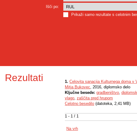
Išči po:
Prikaži samo rezultate s celotnim b
Rezultati
1.
Celovita sanacija Kulturnega doma v V
Mitja Bukovec
, 2016, diplomsko delo
Ključne besede:
gradbeništvo
,
diplomsk
vlago
,
zaščita pred hrupom
Celotno besedilo
(datoteka, 2,41 MB)
1 - 1 / 1
Na vrh