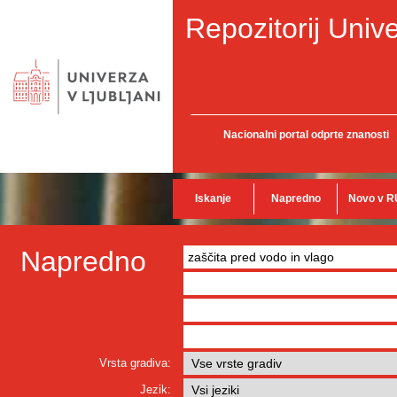
Repozitorij Unive
Nacionalni portal odprte znanosti
Iskanje
Napredno
Novo v R
Napredno
Vrsta gradiva:
Jezik: