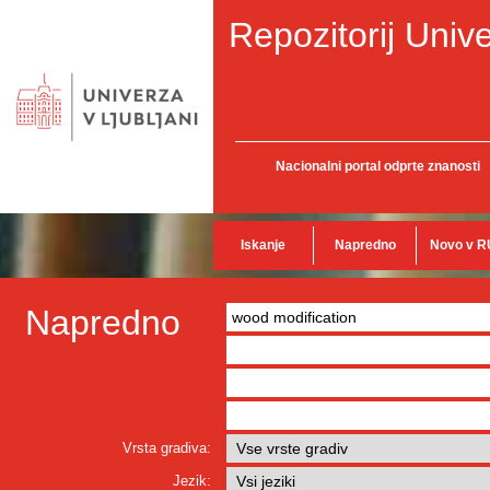
Repozitorij Unive
Nacionalni portal odprte znanosti
Iskanje
Napredno
Novo v R
Napredno
Vrsta gradiva:
Jezik: