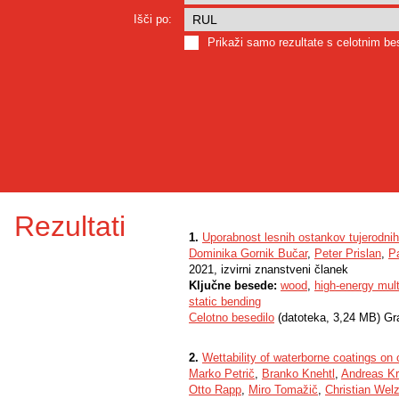
Išči po:
Prikaži samo rezultate s celotnim b
Rezultati
1.
Uporabnost lesnih ostankov tujerodnih
Dominika Gornik Bučar
,
Peter Prislan
,
P
2021, izvirni znanstveni članek
Ključne besede:
wood
,
high-energy mult
static bending
Celotno besedilo
(datoteka, 3,24 MB) Gr
2.
Wettability of waterborne coatings on
Marko Petrič
,
Branko Knehtl
,
Andreas K
Otto Rapp
,
Miro Tomažič
,
Christian Wel