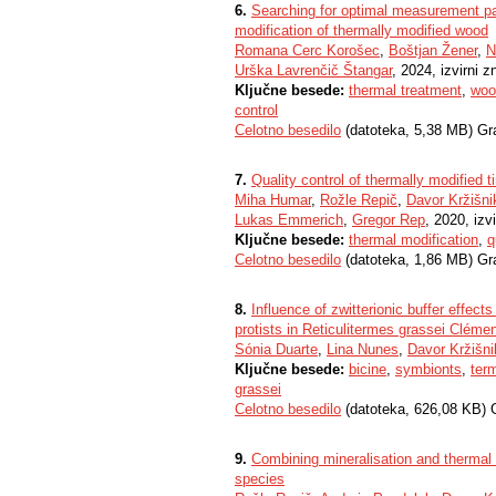
6.
Searching for optimal measurement pa
modification of thermally modified wood
Romana Cerc Korošec
,
Boštjan Žener
,
N
Urška Lavrenčič Štangar
, 2024, izvirni 
Ključne besede:
thermal treatment
,
woo
control
Celotno besedilo
(datoteka, 5,38 MB) Gr
7.
Quality control of thermally modified
Miha Humar
,
Rožle Repič
,
Davor Kržišni
Lukas Emmerich
,
Gregor Rep
, 2020, izv
Ključne besede:
thermal modification
,
q
Celotno besedilo
(datoteka, 1,86 MB) Gr
8.
Influence of zwitterionic buffer effec
protists in Reticulitermes grassei Cléme
Sónia Duarte
,
Lina Nunes
,
Davor Kržišni
Ključne besede:
bicine
,
symbionts
,
term
grassei
Celotno besedilo
(datoteka, 626,08 KB) 
9.
Combining mineralisation and thermal m
species