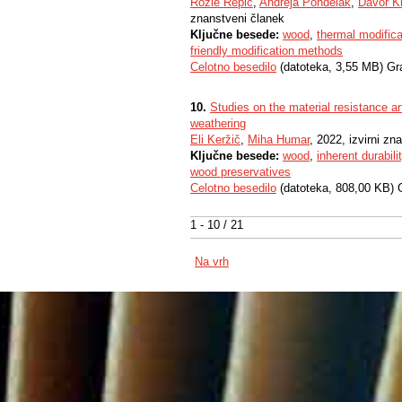
Rožle Repič
,
Andreja Pondelak
,
Davor Kr
znanstveni članek
Ključne besede:
wood
,
thermal modifica
friendly modification methods
Celotno besedilo
(datoteka, 3,55 MB) Gr
10.
Studies on the material resistance an
weathering
Eli Keržič
,
Miha Humar
, 2022, izvirni zn
Ključne besede:
wood
,
inherent durabili
wood preservatives
Celotno besedilo
(datoteka, 808,00 KB) 
1 - 10 / 21
Na vrh