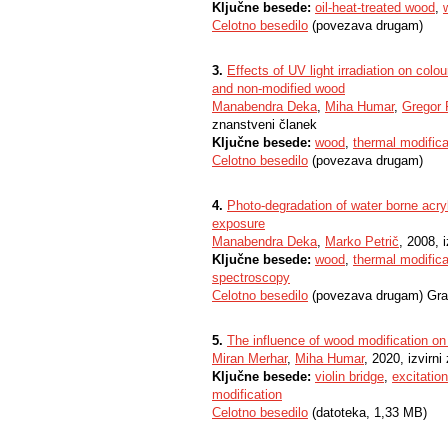
Ključne besede:
oil-heat-treated wood
,
Celotno besedilo
(povezava drugam)
3.
Effects of UV light irradiation on colo
and non-modified wood
Manabendra Deka
,
Miha Humar
,
Gregor
znanstveni članek
Ključne besede:
wood
,
thermal modifica
Celotno besedilo
(povezava drugam)
4.
Photo-degradation of water borne acryl
exposure
Manabendra Deka
,
Marko Petrič
, 2008, 
Ključne besede:
wood
,
thermal modifica
spectroscopy
Celotno besedilo
(povezava drugam) Gra
5.
The influence of wood modification on t
Miran Merhar
,
Miha Humar
, 2020, izvirn
Ključne besede:
violin bridge
,
excitation
modification
Celotno besedilo
(datoteka, 1,33 MB)