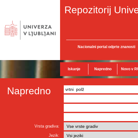
Repozitorij Unive
Nacionalni portal odprte znanosti
Iskanje
Napredno
Novo v R
Napredno
Vrsta gradiva:
Jezik: