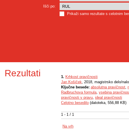
Išči po:
Prikaži samo rezultate s celotnim b
Rezultati
1.
Krhkost pravičnosti
Jan Košiček
, 2018, magistrsko delo/nal
Ključne besede:
absolutna pravičnost
,
Radbruchova formula
,
vsebina pravičnos
pravičnosti v pravu
,
ideal pravičnosti
Celotno besedilo
(datoteka, 556,88 KB)
1 - 1 / 1
Na vrh