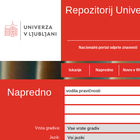
Repozitorij Unive
Nacionalni portal odprte znanosti
Iskanje
Napredno
Novo v R
Napredno
Vrsta gradiva:
Jezik: