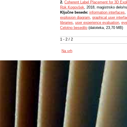
2.
Coherent Label Placement for 3D Exp
Rok Kogovšek
, 2018, magistrsko delo/n
Ključne besede:
information interfaces
,
explosion diagram
,
graphical user interf
libraries
,
user experience evaluation
,
eye
Celotno besedilo
(datoteka, 23,70 MB)
1 - 2 / 2
Na vrh