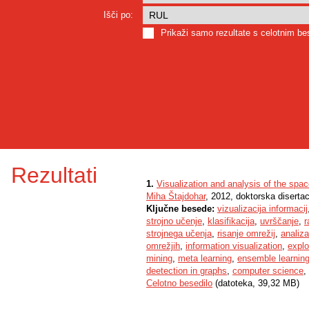
Išči po:
Prikaži samo rezultate s celotnim b
Rezultati
1.
Visualization and analysis of the spac
Miha Štajdohar
, 2012, doktorska disertac
Ključne besede:
vizualizacija informacij
strojno učenje
,
klasifikacija
,
uvrščanje
,
r
strojnega učenja
,
risanje omrežij
,
analiza
omrežjih
,
information visualization
,
explo
mining
,
meta learning
,
ensemble learnin
deetection in graphs
,
computer science
,
Celotno besedilo
(datoteka, 39,32 MB)