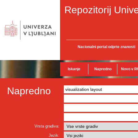
Repozitorij Unive
Nacionalni portal odprte znanosti
Iskanje
Napredno
Novo v R
Napredno
Vrsta gradiva:
Jezik: