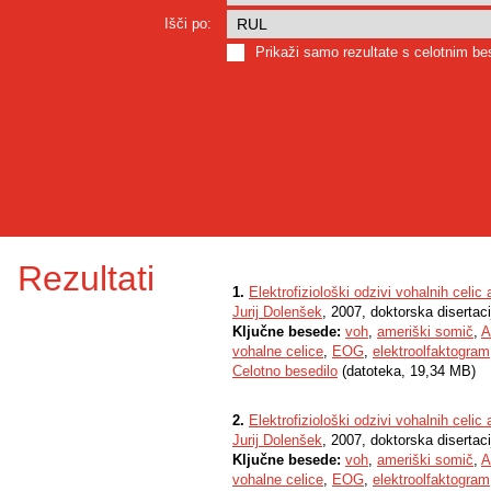
Išči po:
Prikaži samo rezultate s celotnim b
Rezultati
1.
Elektrofiziološki odzivi vohalnih cel
Jurij Dolenšek
, 2007, doktorska disertaci
Ključne besede:
voh
,
ameriški somič
,
A
vohalne celice
,
EOG
,
elektroolfaktogram
Celotno besedilo
(datoteka, 19,34 MB)
2.
Elektrofiziološki odzivi vohalnih cel
Jurij Dolenšek
, 2007, doktorska disertaci
Ključne besede:
voh
,
ameriški somič
,
A
vohalne celice
,
EOG
,
elektroolfaktogram