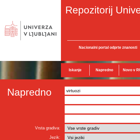
Repozitorij Unive
Nacionalni portal odprte znanosti
Iskanje
Napredno
Novo v R
Napredno
Vrsta gradiva:
Jezik: