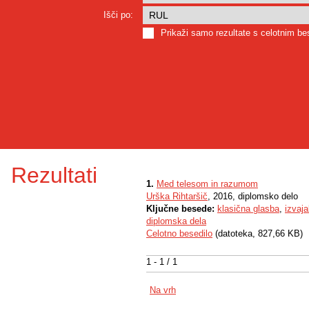
Išči po:
Prikaži samo rezultate s celotnim b
Rezultati
1.
Med telesom in razumom
Urška Rihtaršič
, 2016, diplomsko delo
Ključne besede:
klasična glasba
,
izvaja
diplomska dela
Celotno besedilo
(datoteka, 827,66 KB)
1 - 1 / 1
Na vrh