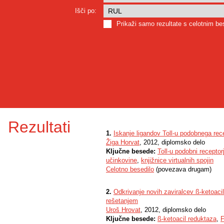
Išči po:
Prikaži samo rezultate s celotnim b
Rezultati
1.
Iskanje ligandov Toll-u podobnega rec
Žiga Horvat
, 2012, diplomsko delo
Ključne besede:
Toll-u podobni receptorj
učinkovine
,
knjižnice virtualnih spojin
Celotno besedilo
(povezava drugam)
2.
Odkrivanje novih zaviralcev ß-ketoaci
rešetanjem
Uroš Hrovat
, 2012, diplomsko delo
Ključne besede:
ß-ketoacil reduktaza
,