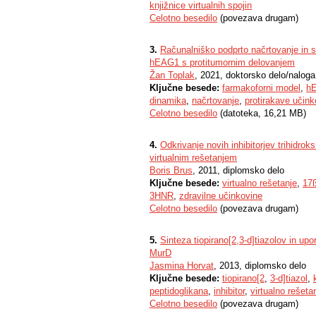
knjižnice virtualnih spojin
Celotno besedilo
(povezava drugam)
3.
Računalniško podprto načrtovanje in s
hEAG1 s protitumornim delovanjem
Žan Toplak
, 2021, doktorsko delo/naloga
Ključne besede:
farmakoforni model
,
h
dinamika
,
načrtovanje
,
protirakave učink
Celotno besedilo
(datoteka, 16,21 MB)
4.
Odkrivanje novih inhibitorjev trihidrok
virtualnim rešetanjem
Boris Brus
, 2011, diplomsko delo
Ključne besede:
virtualno rešetanje
,
17ß
3HNR
,
zdravilne učinkovine
Celotno besedilo
(povezava drugam)
5.
Sinteza tiopirano[2,3-d]tiazolov in upo
MurD
Jasmina Horvat
, 2013, diplomsko delo
Ključne besede:
tiopirano[2
,
3-d]tiazol
,
peptidoglikana
,
inhibitor
,
virtualno rešeta
Celotno besedilo
(povezava drugam)