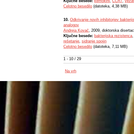
Ključne besede:
kemokini
,
CCR7
,
veza
Celotno besedilo
(datoteka, 4,38 MB)
10.
Odkrivanje novih inhibitorjev bakterij
analogov
Andreja Kovač
, 2009, doktorska disertac
Ključne besede:
bakterijska rezistenca
rešetanje
,
sidranje spojin
Celotno besedilo
(datoteka, 7,11 MB)
1 - 10 / 29
Na vrh