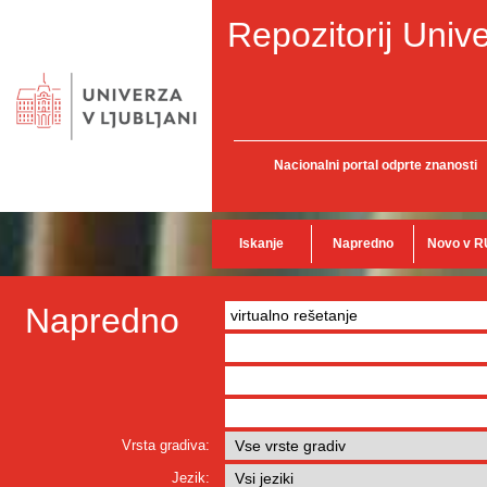
Repozitorij Unive
Nacionalni portal odprte znanosti
Iskanje
Napredno
Novo v R
Napredno
Vrsta gradiva:
Jezik: