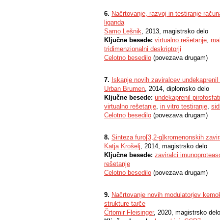
6.
Načrtovanje, razvoj in testiranje raču
liganda
Samo Lešnik
, 2013, magistrsko delo
Ključne besede:
virtualno rešetanje
,
mak
tridimenzionalni deskriptorji
Celotno besedilo
(povezava drugam)
7.
Iskanje novih zaviralcev undekaprenil
Urban Brumen
, 2014, diplomsko delo
Ključne besede:
undekaprenil pirofosfa
virtualno rešetanje
,
in vitro testiranje
,
sid
Celotno besedilo
(povezava drugam)
8.
Sinteza furo[3,2-g]kromenonskih zav
Katja Krošelj
, 2014, magistrsko delo
Ključne besede:
zaviralci imunoprotea
rešetanje
Celotno besedilo
(povezava drugam)
9.
Načrtovanje novih modulatorjev kemok
strukture tarče
Črtomir Fleisinger
, 2020, magistrsko del