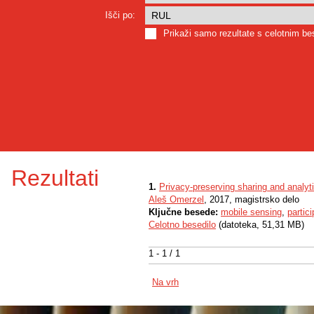
Išči po:
Prikaži samo rezultate s celotnim b
Rezultati
1.
Privacy-preserving sharing and analyti
Aleš Omerzel
, 2017, magistrsko delo
Ključne besede:
mobile sensing
,
partic
Celotno besedilo
(datoteka, 51,31 MB)
1 - 1 / 1
Na vrh