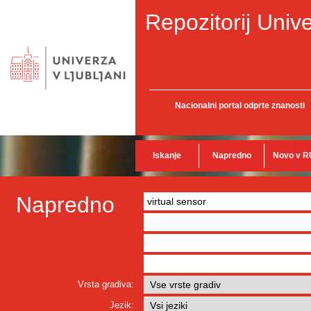
Repozitorij Unive
Nacionalni portal odprte znanosti
Iskanje
Napredno
Novo v R
Napredno
Vrsta gradiva:
Jezik: