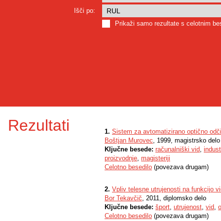
Išči po:
Prikaži samo rezultate s celotnim b
Rezultati
1.
Sistem za avtomatizirano optično odči
Boštjan Murovec
, 1999, magistrsko delo
Ključne besede:
računalniški vid
,
indust
proizvodnje
,
magisteriji
Celotno besedilo
(povezava drugam)
2.
Vpliv telesne utrujenosti na funkcijo v
Bor Tekavčič
, 2011, diplomsko delo
Ključne besede:
šport
,
utrujenost
,
vid
,
o
Celotno besedilo
(povezava drugam)