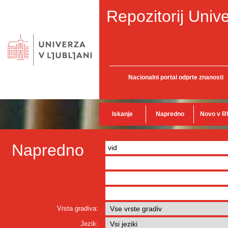
Repozitorij Unive
Nacionalni portal odprte znanosti
Iskanje
Napredno
Novo v R
Napredno
Vrsta gradiva:
Jezik: