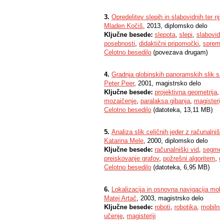
3.
Opredelitev slepih in slabovidnih ter n
Mladen Kočiš
, 2013, diplomsko delo
Ključne besede:
slepota
,
slepi
,
slabovid
posebnosti
,
didaktični pripomočki
,
sprem
Celotno besedilo
(povezava drugam)
4.
Gradnja globinskih panoramskih slik
Peter Peer
, 2001, magistrsko delo
Ključne besede:
projektivna geometrija
mozaičenje
,
paralaksa gibanja
,
magisteri
Celotno besedilo
(datoteka, 13,11 MB)
5.
Analiza slik celičnih jeder z računaln
Katarina Mele
, 2000, diplomsko delo
Ključne besede:
računalniški vid
,
segme
preiskovanje grafov
,
požrešni algoritem
,
Celotno besedilo
(datoteka, 6,95 MB)
6.
Lokalizacija in osnovna navigacija m
Matej Artač
, 2003, magistrsko delo
Ključne besede:
roboti
,
robotika
,
mobilni
učenje
,
magisteriji