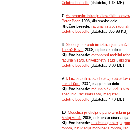
Celotno besedilo
(datoteka, 1,64 MB)
7.
Avtomatsko iskanje človeških obrazov
Peter Peer
, 1998, diplomsko delo
Ključne besede:
računalništvo
,
računaln
Celotno besedilo
(datoteka, 866,98 KB)
8.
Sledenje s sprotnim izbiranjem značil
Tomaž Bevk
, 2008, diplomsko delo
Ključne besede:
avtonomni mobilni robo
računalništvo
,
univerzitetni študij
,
diplom
Celotno besedilo
(datoteka, 3,00 MB)
9.
Izbira značilnic za detekcijo objektov
Luka Fürst
, 2007, magistrsko delo
Ključne besede:
računalniški vid
,
izbira
značilnic
,
računalništvo
,
magisteriji
Celotno besedilo
(datoteka, 4,40 MB)
10.
Modeliranje okolja s panoramskimi pr
Matej Artač
, 2006, doktorska disertacija
Ključne besede:
modeliranje okolja
,
pan
robota
,
navigacija mobilnega robota
,
raču