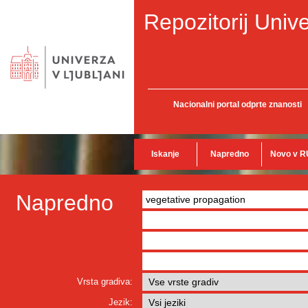
Repozitorij Unive
Nacionalni portal odprte znanosti
Iskanje
Napredno
Novo v R
Napredno
Vrsta gradiva:
Jezik: