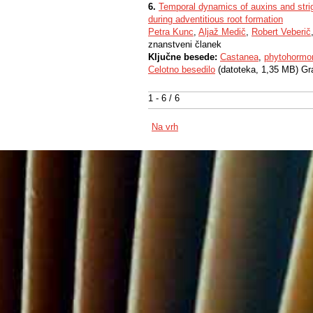
6.
Temporal dynamics of auxins and strig
during adventitious root formation
Petra Kunc
,
Aljaž Medič
,
Robert Veberič
znanstveni članek
Ključne besede:
Castanea
,
phytohormo
Celotno besedilo
(datoteka, 1,35 MB) Gr
1 - 6 / 6
Na vrh