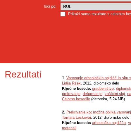
Išči po:
Prikaži samo rezultate s celotnim b
Rezultati
1.
Varovanje arheoloških najdišč in situ 
Lidija Ržek
, 2012, diplomsko delo
Ključne besede:
gradbeništvo
,
diplomsk
prekrivanje
,
deformacije
,
zaščitni sloj
,
na
Celotno besedilo
(datoteka, 5,24 MB)
2.
Prekrivanje kot možna oblika varovanja
Tamara Leskovar
, 2012, diplomsko delo
Ključne besede:
arheološka najdišča
,
v
materiali