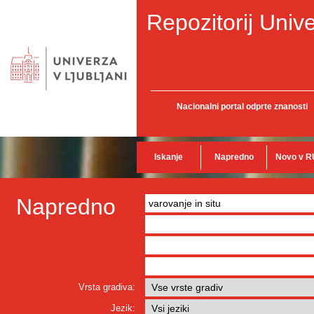
Repozitorij Unive
Nacionalni portal odprte znanosti
Iskanje
Napredno
Novo v R
Napredno
Vrsta gradiva:
Jezik: