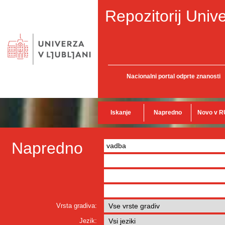
Repozitorij Unive
Nacionalni portal odprte znanosti
Iskanje
Napredno
Novo v R
Napredno
Vrsta gradiva:
Jezik: