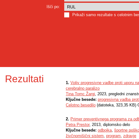
Išči po:
Prikaži samo rezultate s celotnim b
Rezultati
1.
Vpliv progresivne vadbe proti uporu na
cerebralno paralizo
Tina Tomc Žargi
, 2023, pregledni znanst
Ključne besede:
progresivna vadba prot
Celotno besedilo
(datoteka, 323,35 KB) 
2.
Primer preventivnega programa za od
Petra Prestor
, 2013, diplomsko delo
Ključne besede:
odbojka
,
športne pošk
živčnomišični sistem
,
program
,
zdravje