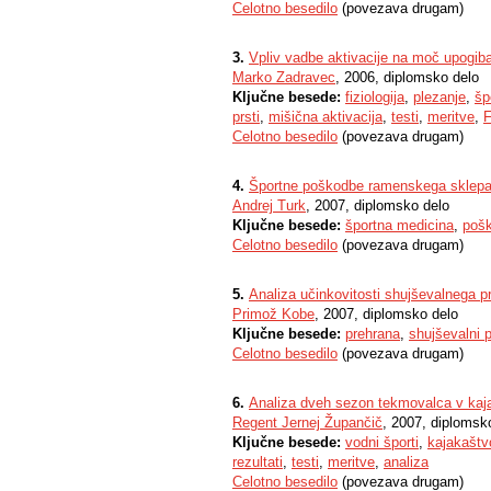
Celotno besedilo
(povezava drugam)
3.
Vpliv vadbe aktivacije na moč upogibal
Marko Zadravec
, 2006, diplomsko delo
Ključne besede:
fiziologija
,
plezanje
,
šp
prsti
,
mišična aktivacija
,
testi
,
meritve
,
F
Celotno besedilo
(povezava drugam)
4.
Športne poškodbe ramenskega sklep
Andrej Turk
, 2007, diplomsko delo
Ključne besede:
športna medicina
,
poš
Celotno besedilo
(povezava drugam)
5.
Analiza učinkovitosti shujševalnega 
Primož Kobe
, 2007, diplomsko delo
Ključne besede:
prehrana
,
shujševalni 
Celotno besedilo
(povezava drugam)
6.
Analiza dveh sezon tekmovalca v kaj
Regent Jernej Župančič
, 2007, diplomsk
Ključne besede:
vodni športi
,
kajakaštv
rezultati
,
testi
,
meritve
,
analiza
Celotno besedilo
(povezava drugam)