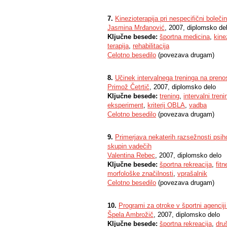
7.
Kinezioterapija pri nespecifični bolečin
Jasmina Mrđanović
, 2007, diplomsko de
Ključne besede:
športna medicina
,
kine
terapija
,
rehabilitacija
Celotno besedilo
(povezava drugam)
8.
Učinek intervalnega treninga na preno
Primož Četrtič
, 2007, diplomsko delo
Ključne besede:
trening
,
intervalni treni
eksperiment
,
kriterij OBLA
,
vadba
Celotno besedilo
(povezava drugam)
9.
Primerjava nekaterih razsežnosti psi
skupin vadečih
Valentina Rebec
, 2007, diplomsko delo
Ključne besede:
športna rekreacija
,
fitn
morfološke značilnosti
,
vprašalnik
Celotno besedilo
(povezava drugam)
10.
Programi za otroke v športni agenciji
Špela Ambrožič
, 2007, diplomsko delo
Ključne besede:
športna rekreacija
,
dru