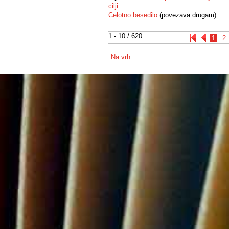
cilji
Celotno besedilo
(povezava drugam)
1 - 10 / 620
1
2
Na vrh