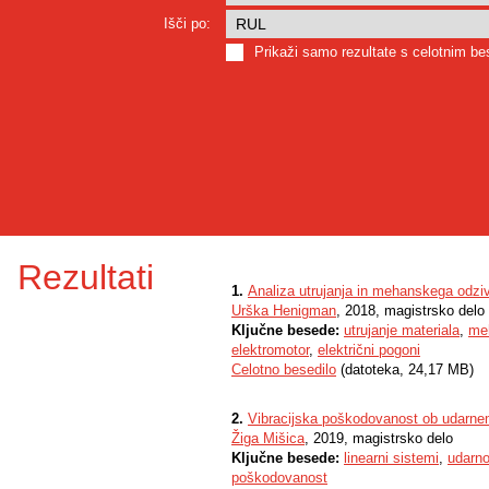
Išči po:
Prikaži samo rezultate s celotnim b
Rezultati
1.
Analiza utrujanja in mehanskega odzi
Urška Henigman
, 2018, magistrsko delo
Ključne besede:
utrujanje materiala
,
me
elektromotor
,
električni pogoni
Celotno besedilo
(datoteka, 24,17 MB)
2.
Vibracijska poškodovanost ob udarne
Žiga Mišica
, 2019, magistrsko delo
Ključne besede:
linearni sistemi
,
udarno
poškodovanost