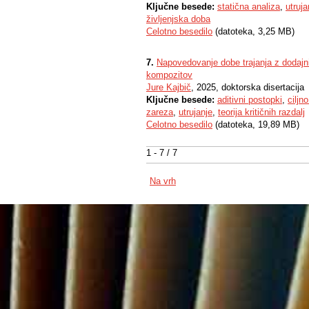
Ključne besede:
statična analiza
,
utruja
življenjska doba
Celotno besedilo
(datoteka, 3,25 MB)
7.
Napovedovanje dobe trajanja z dodajnim
kompozitov
Jure Kajbič
, 2025, doktorska disertacija
Ključne besede:
aditivni postopki
,
ciljn
zareza
,
utrujanje
,
teorija kritičnih razdalj
Celotno besedilo
(datoteka, 19,89 MB)
1 - 7 / 7
Na vrh