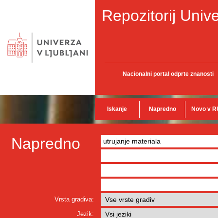
Repozitorij Unive
Nacionalni portal odprte znanosti
Iskanje
Napredno
Novo v R
Napredno
Vrsta gradiva:
Jezik: