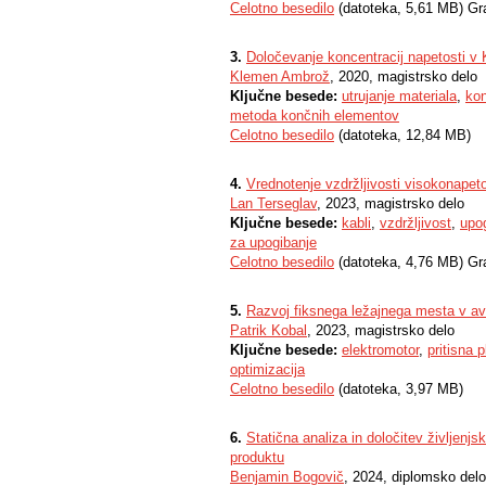
Celotno besedilo
(datoteka, 5,61 MB) Gr
3.
Določevanje koncentracij napetosti v K
Klemen Ambrož
, 2020, magistrsko delo
Ključne besede:
utrujanje materiala
,
kon
metoda končnih elementov
Celotno besedilo
(datoteka, 12,84 MB)
4.
Vrednotenje vzdržljivosti visokonapeto
Lan Terseglav
, 2023, magistrsko delo
Ključne besede:
kabli
,
vzdržljivost
,
upog
za upogibanje
Celotno besedilo
(datoteka, 4,76 MB) Gr
5.
Razvoj fiksnega ležajnega mesta v a
Patrik Kobal
, 2023, magistrsko delo
Ključne besede:
elektromotor
,
pritisna 
optimizacija
Celotno besedilo
(datoteka, 3,97 MB)
6.
Statična analiza in določitev življenj
produktu
Benjamin Bogovič
, 2024, diplomsko delo