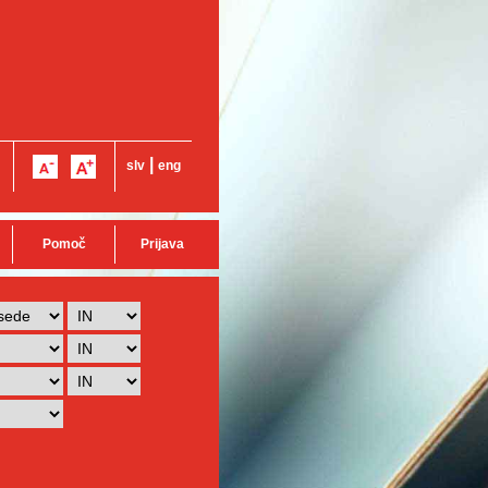
|
slv
eng
Pomoč
Prijava