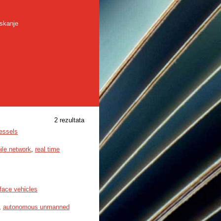
skanje
2 rezultata
essels
ile network
,
real time
face vehicles
,
autonomous unmanned