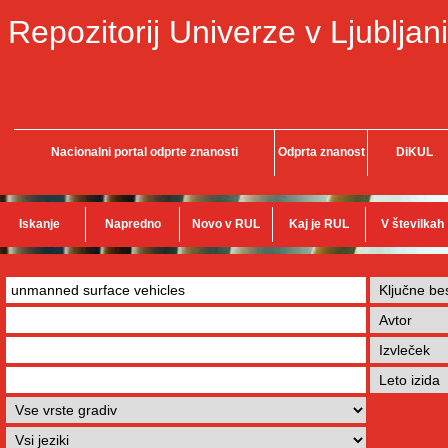
Repozitorij Univerze v Ljubljani
Nacionalni portal odprte znanosti
Odprta znanost
DiKUL
Iskanje
Napredno
Novo v RUL
Kaj je RUL
V številkah