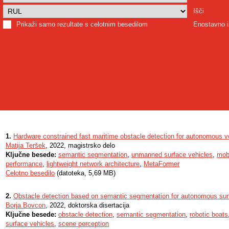
Išči
Prikaži samo rezultate s celotnim besedilom
Enostavno i
1.
Hardware constrained fast maritime obstacle detection for autonomous v
Matija Teršek
, 2022, magistrsko delo
Ključne besede:
semantic segmentation
,
unmanned surface vehicles
,
mob
performance
,
lightweight network architecture
,
MetaFormer
Celotno besedilo
(datoteka, 5,69 MB)
2.
Obstacle detection based on semantic segmentation for autonomous sur
Borja Bovcon
, 2022, doktorska disertacija
Ključne besede:
obstacle detection
,
semantic segmentation
,
robotic boats
surface vehicles
,
scene perception